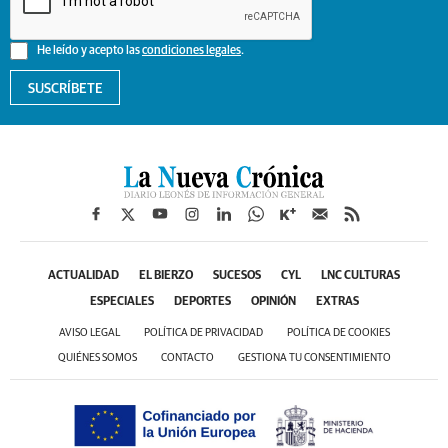
He leído y acepto las
condiciones legales
.
SUSCRÍBETE
ACTUALIDAD
EL BIERZO
SUCESOS
CYL
LNC CULTURAS
ESPECIALES
DEPORTES
OPINIÓN
EXTRAS
AVISO LEGAL
POLÍTICA DE PRIVACIDAD
POLÍTICA DE COOKIES
QUIÉNES SOMOS
CONTACTO
GESTIONA TU CONSENTIMIENTO