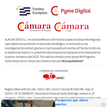
ALNUAR 2000 S.L. ha sido beneficiaria del Fondo Europeo de Desarrollo Regional,
cuyo objetivo es promover el desarrollo tecnológico, la innovación y una
investigación de calidad, gracias al cual ha puesto en marcha un Plan de Acción con
el objetivo de mejorar la competitividad empresarial apoyada en la innovación de
la pyme, durante el año 2025. Para ello ha contado con el apoyo del Programa
Pyme Innova de la Cámara de Comercio de León
#EuropaSeSiente”
Controlado por OJDinteractiva
Registro Mercantil de León, Tomo 1.262, Libro O, Sección 8,Folio 196, Hoja LE
22470. CIF: B-24656373. Domicilio en Plaza de Santo Domingo, número 4, 2º
izquierda, 24001, León. Correo electrónico de contacto: web@lanuevacronica.com.
Pasaportes que abren
Copyright © ALNUAR 2000 S.L. (LA NUEVA CRÓNICA). Incluye contenidos de la
puertas
empresa, de empresas del grupo o de terceros.