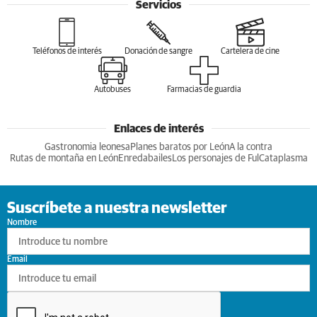
Servicios
Teléfonos de interés
Donación de sangre
Cartelera de cine
Autobuses
Farmacias de guardia
Enlaces de interés
Gastronomia leonesa
Planes baratos por León
A la contra
Rutas de montaña en León
Enredabailes
Los personajes de Ful
Cataplasma
Suscríbete a nuestra newsletter
Nombre
Email