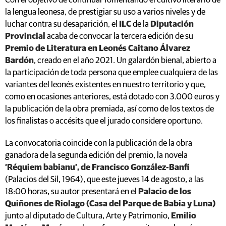
Con el objetivo de continuar fomentando el cultivo literario de
la lengua leonesa, de prestigiar su uso a varios niveles y de
luchar contra su desaparición, el
ILC
de la
Diputación
Provincial
acaba de convocar la tercera edición de su
Premio de Literatura en Leonés Caitano Álvarez
Bardón
, creado en el año 2021. Un galardón bienal, abierto a
la participación de toda persona que emplee cualquiera de las
variantes del leonés existentes en nuestro territorio y que,
como en ocasiones anteriores, está dotado con 3.000 euros y
la publicación de la obra premiada, así como de los textos de
los finalistas o accésits que el jurado considere oportuno.
La convocatoria coincide con la publicación de la obra
ganadora de la segunda edición del premio, la novela
‘Réquiem babianu’, de Francisco González-Banfi
(Palacios del Sil, 1964), que este jueves 14 de agosto, a las
18:00 horas, su autor presentará en el
Palacio de los
Quiñones de Riolago (Casa del Parque de Babia y Luna)
junto al diputado de Cultura, Arte y Patrimonio,
Emilio