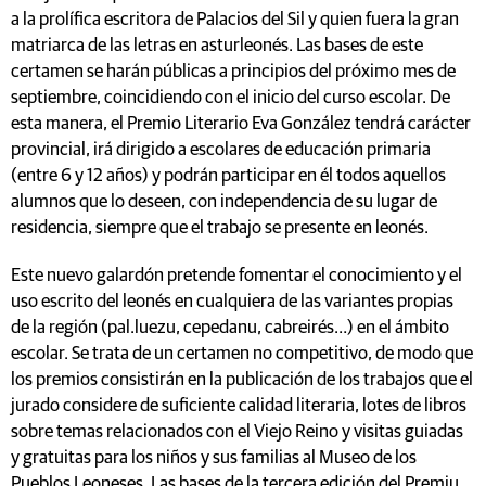
a la prolífica escritora de Palacios del Sil y quien fuera la gran
matriarca de las letras en asturleonés. Las bases de este
certamen se harán públicas a principios del próximo mes de
septiembre, coincidiendo con el inicio del curso escolar. De
esta manera, el Premio Literario Eva González tendrá carácter
provincial, irá dirigido a escolares de educación primaria
(entre 6 y 12 años) y podrán participar en él todos aquellos
alumnos que lo deseen, con independencia de su lugar de
residencia, siempre que el trabajo se presente en leonés.
Este nuevo galardón pretende fomentar el conocimiento y el
uso escrito del leonés en cualquiera de las variantes propias
de la región (pal.luezu, cepedanu, cabreirés…) en el ámbito
escolar. Se trata de un certamen no competitivo, de modo que
los premios consistirán en la publicación de los trabajos que el
jurado considere de suficiente calidad literaria, lotes de libros
sobre temas relacionados con el Viejo Reino y visitas guiadas
y gratuitas para los niños y sus familias al Museo de los
Pueblos Leoneses. Las bases de la tercera edición del Premiu