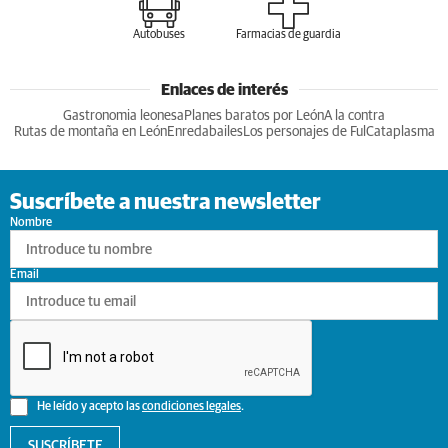
Autobuses
Farmacias de guardia
Enlaces de interés
Gastronomia leonesa
Planes baratos por León
A la contra
Rutas de montaña en León
Enredabailes
Los personajes de Ful
Cataplasma
Suscríbete a nuestra newsletter
Nombre
Email
He leído y acepto las
condiciones legales
.
SUSCRÍBETE