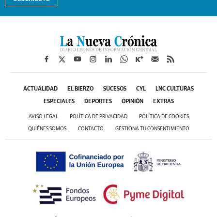
ACTUALIDAD
EL BIERZO
SUCESOS
CYL
LNC CULTURAS
ESPECIALES
DEPORTES
OPINIÓN
EXTRAS
AVISO LEGAL
POLÍTICA DE PRIVACIDAD
POLÍTICA DE COOKIES
QUIÉNES SOMOS
CONTACTO
GESTIONA TU CONSENTIMIENTO