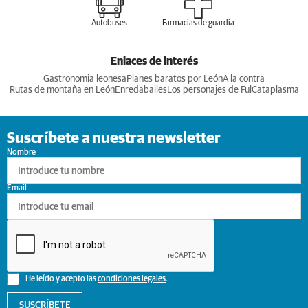
Autobuses
Farmacias de guardia
Enlaces de interés
Gastronomia leonesa
Planes baratos por León
A la contra
Rutas de montaña en León
Enredabailes
Los personajes de Ful
Cataplasma
Suscríbete a nuestra newsletter
Nombre
Email
He leído y acepto las
condiciones legales
.
SUSCRÍBETE