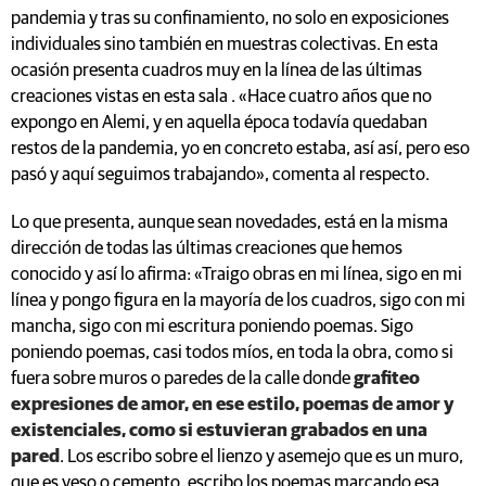
pandemia y tras su confinamiento, no solo en exposiciones
individuales sino también en muestras colectivas. En esta
ocasión presenta cuadros muy en la línea de las últimas
creaciones vistas en esta sala . «Hace cuatro años que no
expongo en Alemi, y en aquella época todavía quedaban
restos de la pandemia, yo en concreto estaba, así así, pero eso
pasó y aquí seguimos trabajando», comenta al respecto.
Lo que presenta, aunque sean novedades, está en la misma
dirección de todas las últimas creaciones que hemos
conocido y así lo afirma: «Traigo obras en mi línea, sigo en mi
línea y pongo figura en la mayoría de los cuadros, sigo con mi
mancha, sigo con mi escritura poniendo poemas. Sigo
poniendo poemas, casi todos míos, en toda la obra, como si
fuera sobre muros o paredes de la calle donde
grafiteo
expresiones de amor, en ese estilo, poemas de amor y
existenciales, como si estuvieran grabados en una
pared
. Los escribo sobre el lienzo y asemejo que es un muro,
que es yeso o cemento, escribo los poemas marcando esa