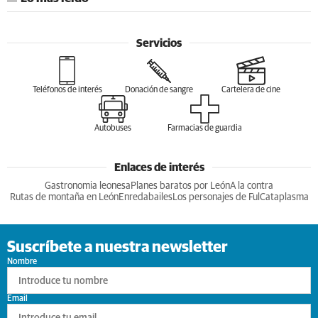
Servicios
Teléfonos de interés
Donación de sangre
Cartelera de cine
Autobuses
Farmacias de guardia
Enlaces de interés
Gastronomia leonesa
Planes baratos por León
A la contra
Rutas de montaña en León
Enredabailes
Los personajes de Ful
Cataplasma
Suscríbete a nuestra newsletter
Nombre
Email