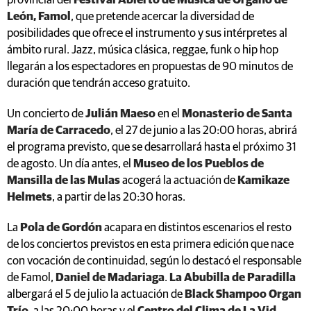
provincial del
Festival Abierto de Música de Órgano de
León, Famol
, que pretende acercar la diversidad de
posibilidades que ofrece el instrumento y sus intérpretes al
ámbito rural. Jazz, música clásica, reggae, funk o hip hop
llegarán a los espectadores en propuestas de 90 minutos de
duración que tendrán acceso gratuito.
Un concierto de
Julián Maeso
en el
Monasterio de Santa
María de Carracedo
, el 27 de junio a las 20:00 horas, abrirá
el programa previsto, que se desarrollará hasta el próximo 31
de agosto. Un día antes, el
Museo de los Pueblos de
Mansilla de las Mulas
acogerá la actuación de
Kamikaze
Helmets
, a partir de las 20:30 horas.
La
Pola de Gordón
acapara en distintos escenarios el resto
de los conciertos previstos en esta primera edición que nace
con vocación de continuidad, según lo destacó el responsable
de Famol,
Daniel de Madariaga
.
La Abubilla de Paradilla
albergará el 5 de julio la actuación de
Black Shampoo Organ