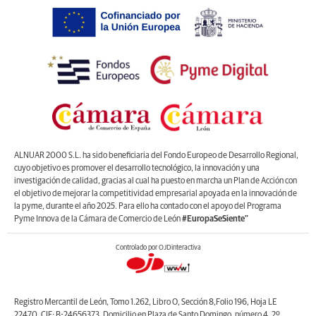
ALNUAR 2000 S.L. ha sido beneficiaria del Fondo Europeo de Desarrollo Regional,
cuyo objetivo es promover el desarrollo tecnológico, la innovación y una
investigación de calidad, gracias al cual ha puesto en marcha un Plan de Acción con
el objetivo de mejorar la competitividad empresarial apoyada en la innovación de
la pyme, durante el año 2025. Para ello ha contado con el apoyo del Programa
Pyme Innova de la Cámara de Comercio de León
#EuropaSeSiente”
Controlado por OJDinteractiva
Registro Mercantil de León, Tomo 1.262, Libro O, Sección 8,Folio 196, Hoja LE
22470. CIF: B-24656373. Domicilio en Plaza de Santo Domingo, número 4, 2º