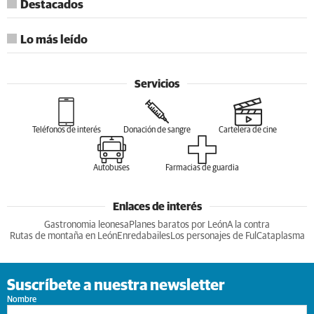
Destacados
Lo más leído
Servicios
Teléfonos de interés
Donación de sangre
Cartelera de cine
Autobuses
Farmacias de guardia
Enlaces de interés
Gastronomia leonesa
Planes baratos por León
A la contra
Rutas de montaña en León
Enredabailes
Los personajes de Ful
Cataplasma
Suscríbete a nuestra newsletter
Nombre