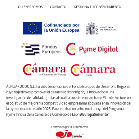
QUIÉNES SOMOS
CONTACTO
GESTIONA TU CONSENTIMIENTO
ALNUAR 2000 S.L. ha sido beneficiaria del Fondo Europeo de Desarrollo Regional,
cuyo objetivo es promover el desarrollo tecnológico, la innovación y una
investigación de calidad, gracias al cual ha puesto en marcha un Plan de Acción con
el objetivo de mejorar la competitividad empresarial apoyada en la innovación de
la pyme, durante el año 2025. Para ello ha contado con el apoyo del Programa
Pyme Innova de la Cámara de Comercio de León
#EuropaSeSiente”
Controlado por OJDinteractiva