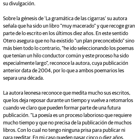
su divulgación.
Sobre la génesis de ‘La gramática de las cigarras’ su autora
señala que ha sido un libro "muy macerado" y que recoge gran
parte de lo escrito en los últimos diez años. En este sentido
Otero asegura que no ha existido "un plan preconcebido" sino
más bien todo lo contrario, "he ido seleccionando los poemas
que tenían un hilo conductor común y este proceso ha sido
especialmente largo", reconoce la autora, cuya publicación
anterior data de 2004, por lo que a ambos poemarios les
separa una década.
La autora leonesa reconoce que medita mucho sus escritos,
que los deja reposar durante un tiempo y vuelve a retomarlos
cuando ve claro que pueden formar parte de una futura
publicación. "La poesía es un proceso laborioso que requiere
mucho tiempo y que no precisa de la publicación de muchos
libros. Con lo cual no tengo ninguna prisa para publicar ni
para reeditar. En mi caso pueden pasar cinco o diez años,