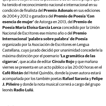
ha tenido el reconocimiento nacional e internacional en su
condición de finalista del
Premio Adonais
en sus ediciones
de 2004 y 2012 o ganadora del
Premio de Poesía ‘Con
esencia de mujer’
de Astorga en 2013, del
Premio de
Poesía María Eloísa García Lorca
concedido por la Unión
Nacional de Escritores ese mismo año o del
Premio
Internacional ‘palabra sobre palabra’ de Poesía
organizado por la Asociación de Escritores en Lengua
Castellana, cuyo jurado decidió por unanimidad concederle la
máxima distinción por el poemario
‘La gramática de las
cigarras’
, que acaba de editar
Círculo Rojo
y que mañana
viernes se presenta en un acto público a las 20:00 horas en el
Café Ristán
del Hotel Quindós, donde la joven autora estará
acompañada por los también poetas
Rafael Saravia
y
Felipe
J. Piñeiro
y donde la nota musical correrá a cargo del grupo
leonés
Radio Lulú
.