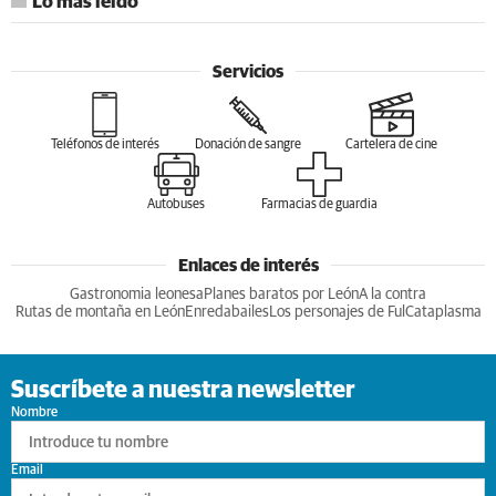
Lo más leído
Servicios
Teléfonos de interés
Donación de sangre
Cartelera de cine
Autobuses
Farmacias de guardia
Enlaces de interés
Gastronomia leonesa
Planes baratos por León
A la contra
Rutas de montaña en León
Enredabailes
Los personajes de Ful
Cataplasma
Suscríbete a nuestra newsletter
Nombre
Email