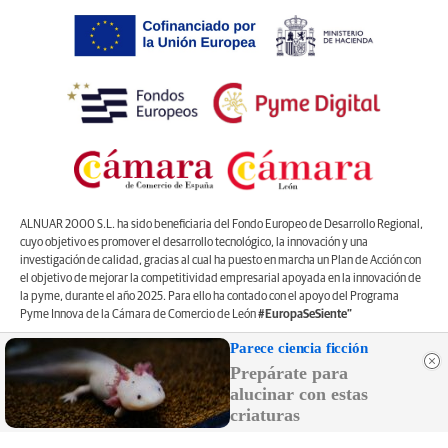
ALNUAR 2000 S.L. ha sido beneficiaria del Fondo Europeo de Desarrollo Regional,
cuyo objetivo es promover el desarrollo tecnológico, la innovación y una
investigación de calidad, gracias al cual ha puesto en marcha un Plan de Acción con
el objetivo de mejorar la competitividad empresarial apoyada en la innovación de
la pyme, durante el año 2025. Para ello ha contado con el apoyo del Programa
Pyme Innova de la Cámara de Comercio de León
#EuropaSeSiente”
Parece ciencia ficción
Controlado por OJDinteractiva
Prepárate para
alucinar con estas
criaturas
Registro Mercantil de León, Tomo 1.262, Libro O, Sección 8,Folio 196, Hoja LE