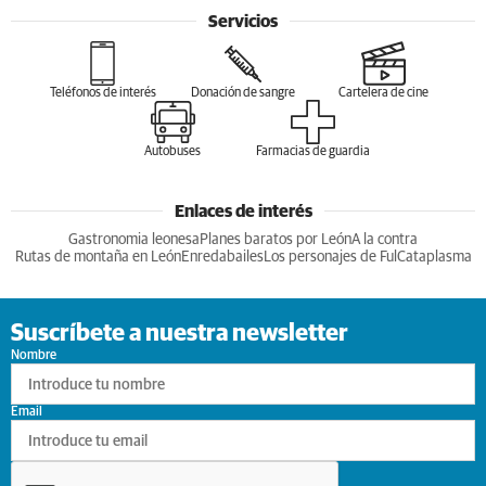
Servicios
Teléfonos de interés
Donación de sangre
Cartelera de cine
Autobuses
Farmacias de guardia
Enlaces de interés
Gastronomia leonesa
Planes baratos por León
A la contra
Rutas de montaña en León
Enredabailes
Los personajes de Ful
Cataplasma
Suscríbete a nuestra newsletter
Nombre
Email