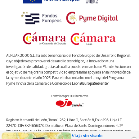
ALNUAR 2000 S.L. ha sido beneficiaria del Fondo Europeo de Desarrollo Regional,
cuyo objetivo es promover el desarrollo tecnológico, la innovación y una
investigación de calidad, gracias al cual ha puesto en marcha un Plan de Acción con
el objetivo de mejorar la competitividad empresarial apoyada en la innovación de
la pyme, durante el año 2025. Para ello ha contado con el apoyo del Programa
Pyme Innova de la Cámara de Comercio de León
#EuropaSeSiente”
Controlado por OJDinteractiva
Registro Mercantil de León, Tomo 1.262, Libro O, Sección 8,Folio 196, Hoja LE
22470. CIF: B-24656373. Domicilio en Plaza de Santo Domingo, número 4, 2º
izquierda, 24001, León. Correo electrónico de contacto: web@lanuevacronica.com.
Viaja sin visado
Copyright © ALNUAR 2000 S.L. (LA NUEVA CRÓNICA). Incluye contenidos de la