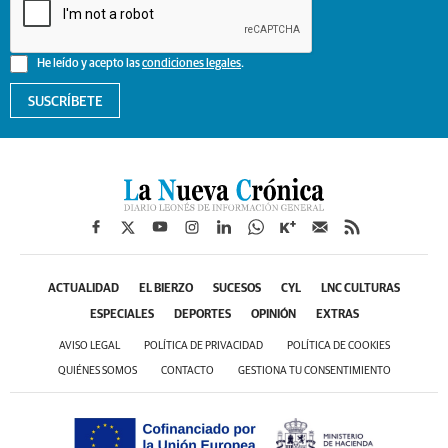
He leído y acepto las
condiciones legales
.
SUSCRÍBETE
ACTUALIDAD
EL BIERZO
SUCESOS
CYL
LNC CULTURAS
ESPECIALES
DEPORTES
OPINIÓN
EXTRAS
AVISO LEGAL
POLÍTICA DE PRIVACIDAD
POLÍTICA DE COOKIES
QUIÉNES SOMOS
CONTACTO
GESTIONA TU CONSENTIMIENTO