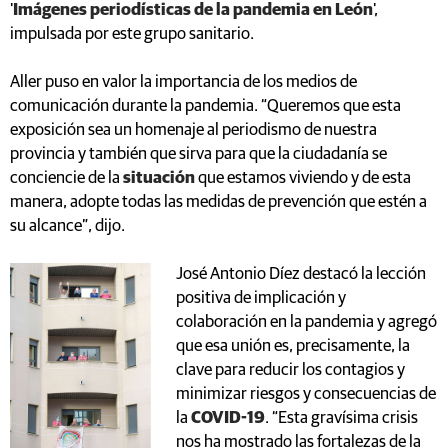
'
Imágenes periodísticas de la pandemia en León
',
impulsada por este grupo sanitario.
Aller puso en valor la importancia de los medios de
comunicación durante la pandemia. “Queremos que esta
exposición sea un homenaje al periodismo de nuestra
provincia y también que sirva para que la ciudadanía se
conciencie de la
situación
que estamos viviendo y de esta
manera, adopte todas las medidas de prevención que estén a
su alcance”, dijo.
José Antonio Díez destacó la lección
positiva de implicación y
colaboración en la pandemia y agregó
que esa unión es, precisamente, la
clave para reducir los contagios y
minimizar riesgos y consecuencias de
la
COVID-19
. “Esta gravísima crisis
nos ha mostrado las fortalezas de la