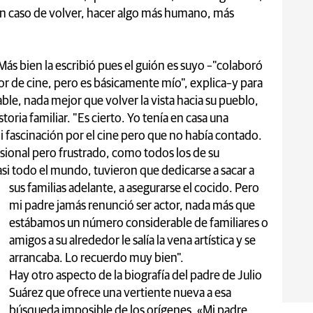
n caso de volver, hacer algo más humano, más
 Más bien la escribió pues el guión es suyo –"colaboró
or de cine, pero es básicamente mío", explica–y para
le, nada mejor que volver la vista hacia su pueblo,
toria familiar. "Es cierto. Yo tenía en casa una
 fascinación por el cine pero que no había contado.
asional pero frustrado, como todos los de su
asi todo el mundo, tuvieron que dedicarse a sacar a
sus familias adelante, a asegurarse el cocido.
Pero
mi padre jamás renunció ser actor, nada más que
estábamos un número considerable de familiares o
amigos a su alrededor le salía la vena artística y se
arrancaba. Lo recuerdo muy bien".
Hay otro aspecto de la biografía del padre de Julio
Suárez que ofrece una vertiente nueva a esa
búsqueda imposible de los orígenes. «Mi padre