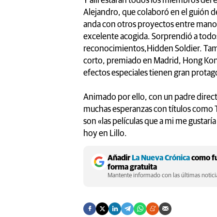
Y allí estarán todos los miembros del e
Alejandro, que colaboró en el guión de
anda con otros proyectos entre manos p
excelente acogida. Sorprendió a todos
reconocimientos,Hidden Soldier. Tamb
corto, premiado en Madrid, Hong Kong
efectos especiales tienen gran prota
Animado por ello, con un padre directo
muchas esperanzas con títulos como Th
son «las películas que a mi me gustarí
hoy en Lillo.
Añadir
La Nueva Crónica
como fu
forma gratuita
Mantente informado con las últimas noticia