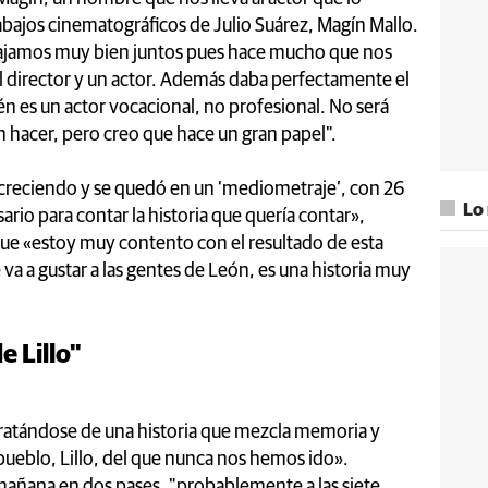
rabajos cinematográficos de Julio Suárez, Magín Mallo.
bajamos muy bien juntos pues hace mucho que nos
irector y un actor. Además daba perfectamente el
én es un actor vocacional, no profesional. No será
 hacer, pero creo que hace un gran papel".
 creciendo y se quedó en un ‘mediometraje’, con 26
Lo
rio para contar la historia que quería contar»,
 que «estoy muy contento con el resultado de esta
 va a gustar a las gentes de León, es una historia muy
e Lillo"
il tratándose de una historia que mezcla memoria y
pueblo, Lillo, del que nunca nos hemos ido».
a mañana en dos pases, "probablemente a las siete