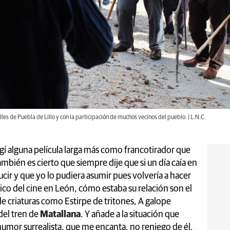
alles de Puebla de Lillo y con la participación de muchos vecinos del pueblo. | L.N.C.
igí alguna película larga más como francotirador que
ambién es cierto que siempre dije que si un día caía en
cir y que yo lo pudiera asumir pues volvería a hacer
sico del cine en León, cómo estaba su relación son el
e criaturas como Estirpe de tritones, A galope
del tren de
Matallana
. Y añade a la situación que
umor surrealista, que me encanta, no reniego de él,