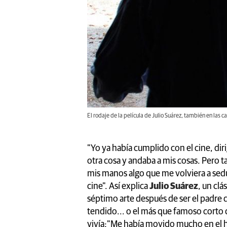
El rodaje de la película de Julio Suárez, también en las c
"Yo ya había cumplido con el cine, dir
otra cosa y andaba a mis cosas. Pero t
mis manos algo que me volviera a sedu
cine". Así explica
Julio Suárez
, un clá
séptimo arte después de ser el padre d
tendido... o el más que famoso corto 
vivía:"Me había movido mucho en el h