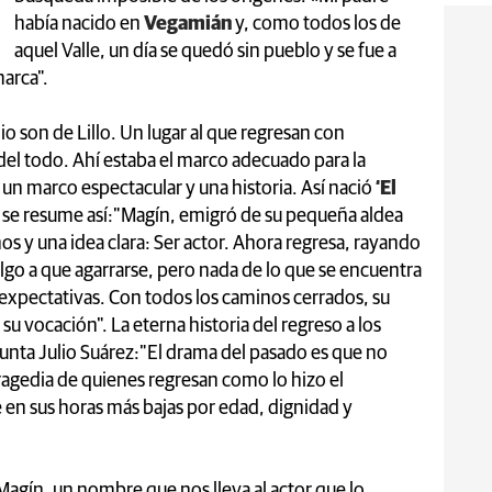
había nacido en
Vegamián
y, como todos los de
aquel Valle, un día se quedó sin pueblo y se fue a
marca".
lio son de Lillo. Un lugar al que regresan con
del todo. Ahí estaba el marco adecuado para la
 un marco espectacular y una historia. Así nació
‘El
a se resume así:"Magín, emigró de su pequeña aldea
s y una idea clara: Ser actor. Ahora regresa, rayando
algo a que agarrarse, pero nada de lo que se encuentra
 expectativas. Con todos los caminos cerrados, su
s su vocación". La eterna historia del regreso a los
unta Julio Suárez:"El drama del pasado es que no
tragedia de quienes regresan como lo hizo el
e en sus horas más bajas por edad, dignidad y
 Magín, un nombre que nos lleva al actor que lo