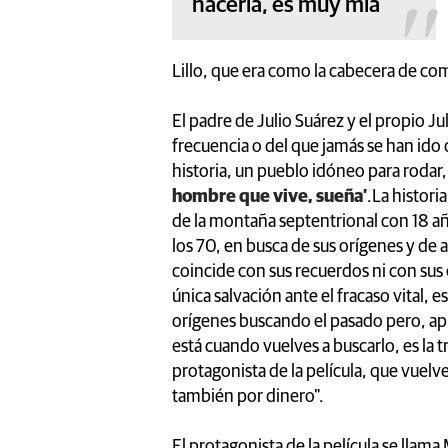
hacerla, es muy mía
Lillo, que era como la cabecera de co
El padre de Julio Suárez y el propio Ju
frecuencia o del que jamás se han ido 
historia, un pueblo idóneo para rodar,
hombre que vive, sueña’
.La histori
de la montaña septentrional con 18 año
los 70, en busca de sus orígenes y de 
coincide con sus recuerdos ni con sus
única salvación ante el fracaso vital, e
orígenes buscando el pasado pero, ap
está cuando vuelves a buscarlo, es la 
protagonista de la película, que vuelv
también por dinero".
El protagonista de la película se llama