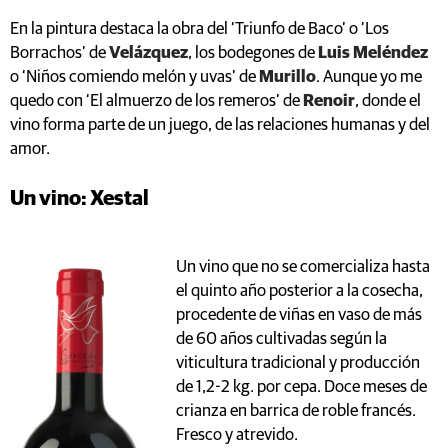
En la pintura destaca la obra del ‘Triunfo de Baco’ o ‘Los
Borrachos’ de
Velázquez
, los bodegones de
Luis Meléndez
o ‘Niños comiendo melón y uvas’ de
Murillo
. Aunque yo me
quedo con ‘El almuerzo de los remeros’ de
Renoir
, donde el
vino forma parte de un juego, de las relaciones humanas y del
amor.
Un vino: Xestal
Un vino que no se comercializa hasta
el quinto año posterior a la cosecha,
procedente de viñas en vaso de más
de 60 años cultivadas según la
viticultura tradicional y producción
de 1,2-2 kg. por cepa. Doce meses de
crianza en barrica de roble francés.
Fresco y atrevido.