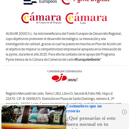
ALNUAR 2000 S.L. ha sido beneficiaria del Fondo Europeo de Desarrollo Regional,
cuyo objetivo es promover el desarrollo tecnológico, la innovación y una
investigación de calidad, gracias al cual ha puesto en marcha un Plan de Acción con
el objetivo de mejorar la competitividad empresarial apoyada en la innovación de
la pyme, durante el año 2025. Para ello ha contado con el apoyo del Programa
Pyme Innova de la Cámara de Comercio de León
#EuropaSeSiente”
Controlado por OJDinteractiva
Registro Mercantil de León, Tomo 1.262, Libro O, Sección 8,Folio 196, Hoja LE
22470. CIF: B-24656373. Domicilio en Plaza de Santo Domingo, número 4, 2º
izquierda, 24001, León. Correo electrónico de contacto: web@lanuevacronica.com.
Costumbres que no
Copyright © ALNUAR 2000 S.L. (LA NUEVA CRÓNICA). Incluye contenidos de la
creerás
empresa, de empresas del grupo o de terceros.
¿Qué pensarías si esto
fuera normal en tu