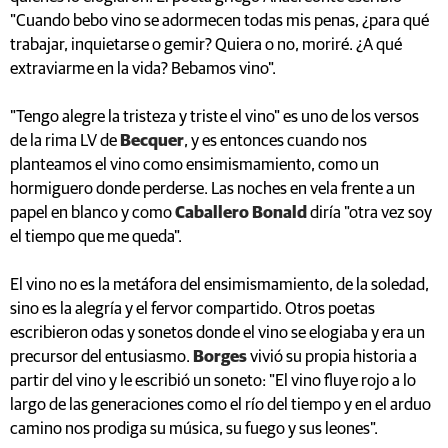
"Cuando bebo vino se adormecen todas mis penas, ¿para qué
trabajar, inquietarse o gemir? Quiera o no, moriré. ¿A qué
extraviarme en la vida? Bebamos vino".
"Tengo alegre la tristeza y triste el vino" es uno de los versos
de la rima LV de
Becquer
, y es entonces cuando nos
planteamos el vino como ensimismamiento, como un
hormiguero donde perderse. Las noches en vela frente a un
papel en blanco y como
Caballero Bonald
diría "otra vez soy
el tiempo que me queda".
El vino no es la metáfora del ensimismamiento, de la soledad,
sino es la alegría y el fervor compartido. Otros poetas
escribieron odas y sonetos donde el vino se elogiaba y era un
precursor del entusiasmo.
Borges
vivió su propia historia a
partir del vino y le escribió un soneto: "El vino fluye rojo a lo
largo de las generaciones como el río del tiempo y en el arduo
camino nos prodiga su música, su fuego y sus leones".