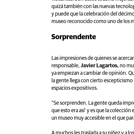
quizá también con las nuevas tecnolo
y puede que la celebración del décim
museo reconocido como uno de los m
Sorprendente
Las impresiones de quienes se acercan 
responsable,
Javier Lagartos,
no muy 
ya empiezan a cambiar de opinión. Qu
la gente llega con cierto escepticism
espacios expositivos.
“Se sorprenden. La gente queda impre
que esto era así' y es que la colección
un museo muy accesible en el que para 
A muchos les traslada a su niñez y a l