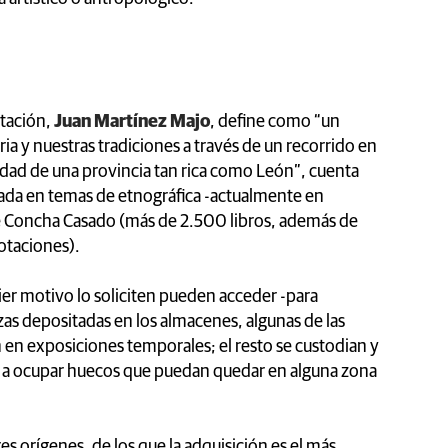
utación,
Juan Martínez Majo
, define como “un
a y nuestras tradiciones a través de un recorrido en
sidad de una provincia tan rica como León”, cuenta
zada en temas de etnográfica -actualmente en
de Concha Casado (más de 2.500 libros, además de
notaciones).
er motivo lo soliciten pueden acceder -para
iezas depositadas en los almacenes, algunas de las
 en exposiciones temporales; el resto se custodian y
a a ocupar huecos que puedan quedar en alguna zona
es orígenes, de los que la adquisición es el más