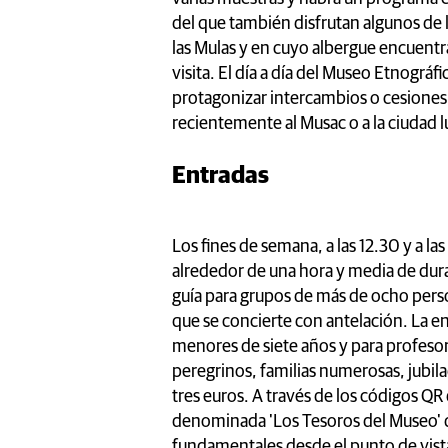
del que también disfrutan algunos de
las Mulas y en cuyo albergue encuentr
visita. El día a día del Museo Etnográf
protagonizar intercambios o cesiones
recientemente al Musac o a la ciudad 
Entradas
Los fines de semana, a las 12.30 y a la
alrededor de una hora y media de dura
guía para grupos de más de ocho perso
que se concierte con antelación. La en
menores de siete años y para profesor
peregrinos, familias numerosas, jubil
tres euros. A través de los códigos QR
denominada 'Los Tesoros del Museo' q
fundamentales desde el punto de vista