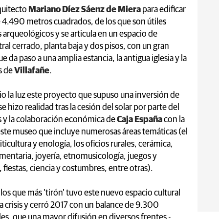
rquitecto
Mariano Díez Sáenz de Miera
para edificar
e 4.490 metros cuadrados, de los que son útiles
s arqueológicos y se articula en un espacio de
al cerrado, planta baja y dos pisos, con un gran
da paso a una amplia estancia, la antigua iglesia y la
es de
Villafañe
.
o la luz este proyecto que supuso una inversión de
 hizo realidad tras la cesión del solar por parte del
s y la colaboración económica de
Caja España
con la
 este museo que incluye numerosas áreas temáticas (el
viticultura y enología, los oficios rurales, cerámica,
dumentaria, joyería, etnomusicología, juegos y
 fiestas, ciencia y costumbres, entre otras).
os que más 'tirón' tuvo este nuevo espacio cultural
a crisis y cerró 2017 con un balance de 9.300
les, que una mayor difusión en diversos frentes -