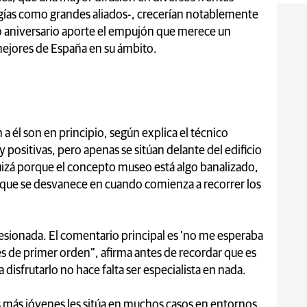
gías como grandes aliados-, crecerían notablemente
o aniversario aporte el empujón que merece un
ejores de España en su ámbito.
a él son en principio, según explica el técnico
positivas, pero apenas se sitúan delante del edificio
izá porque el concepto museo está algo banalizado,
o que se desvanece en cuando comienza a recorrer los
sionada. El comentario principal es 'no me esperaba
 es de primer orden”, afirma antes de recordar que es
disfrutarlo no hace falta ser especialista en nada.
os más jóvenes les sitúa en muchos casos en entornos