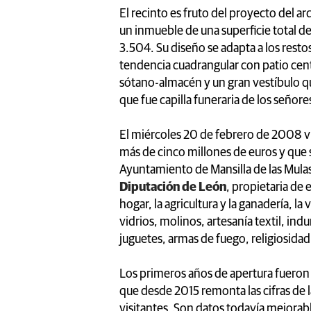
El recinto es fruto del proyecto del a
un inmueble de una superficie total d
3.504. Su diseño se adapta a los resto
tendencia cuadrangular con patio centr
sótano-almacén y un gran vestíbulo que 
que fue capilla funeraria de los señor
El miércoles 20 de febrero de 2008 vi
más de cinco millones de euros y que se
Ayuntamiento de Mansilla de las Mula
Diputación de León
, propietaria de
hogar, la agricultura y la ganadería, la 
vidrios, molinos, artesanía textil, in
juguetes, armas de fuego, religiosidad,
Los primeros años de apertura fueron l
que desde 2015 remonta las cifras de l
visitantes. Son datos todavía mejorab