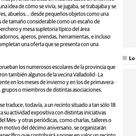
a idea de cómo se vivía, se jugaba, se trabajaba y se
res, abuelos... desde pequeños objetos como una
s de tamaño considerable como un escaño de
erchero y mesa supletoria típico del área
, adornos, aperos, prendas, herramientas, e incluso
ompletan una oferta que se presenta con una
Lo
ueban los numerosos escolares de la provincia que
eron también algunos de la vecina Valladolid- La
ente en los meses de invierno y en los de primavera-
s, grupos o miembros de distintas asociaciones.
 se traduce, todavía, a un recinto situado a tan sólo 18
u actividad expositiva con distintas iniciativas
 del Mes- y otras periódicas, como charlas, talleres o
on motivo del décimo aniversario, se organizarán
specífico que contribuirá a poner en valor un recinto