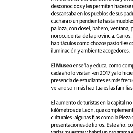
desconocidos y les permiten hacerse un
descansaba en los pueblos de sus pad
cuchara o un pendiente hasta mueble
palloza, con dosel, babero, ventana, p
noroccidental de la provincia. Carros
habitáculos como chozos pastoriles c
iluminación y ambiente acogedores.
El
Museo
enseña y educa, como compr
cada año lo visitan -en 2017 ya lo hici
presencia de estudiantes es más frecu
verano son más habituales las familia
El aumento de turistas en la capital no
kilómetros de León, que complementa s
culturales -algunas fijas como la Pieza
presentaciones de libros. Este año, c
varias muestras y habrá un programa e