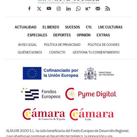
ACTUALIDAD
EL BIERZO
SUCESOS
CYL
LNC CULTURAS
ESPECIALES
DEPORTES
OPINIÓN
EXTRAS
AVISO LEGAL
POLÍTICA DE PRIVACIDAD
POLÍTICA DE COOKIES
QUIÉNES SOMOS
CONTACTO
GESTIONA TU CONSENTIMIENTO
ALNUAR 2000 S.L. ha sido beneficiaria del Fondo Europeo de Desarrollo Regional,
cuyo objetivo es promover el desarrollo tecnológico, la innovación y una