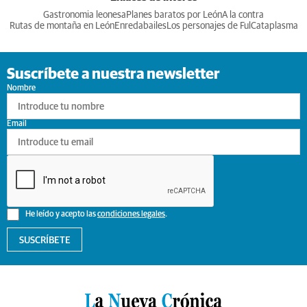
Gastronomia leonesa
Planes baratos por León
A la contra
Rutas de montaña en León
Enredabailes
Los personajes de Ful
Cataplasma
Suscríbete a nuestra newsletter
Nombre
Email
He leído y acepto las
condiciones legales
.
SUSCRÍBETE