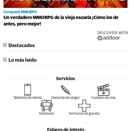
Corepunk MMORPG
Un verdadero MMORPG de la vieja escuela ¡Cómo los de
antes, pero mejor!
DISCOVER WITH
Destacados
Lo más leído
Servicios
Teléfonos de interés
Donación de sangre
Cartelera de cine
Autobuses
Farmacias de guardia
Enlaces de interés