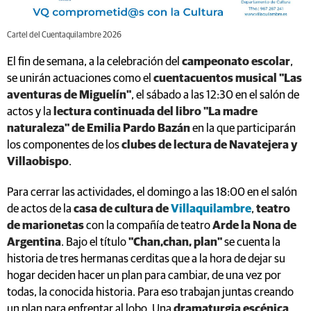
Cartel del Cuentaquilambre 2026
El fin de semana, a la celebración del
campeonato escolar
,
se unirán actuaciones como el
cuentacuentos musical "Las
aventuras de Miguelín"
, el sábado a las 12:30 en el salón de
actos y la
lectura continuada del libro "La madre
naturaleza" de Emilia Pardo Bazán
en la que participarán
los componentes de los
clubes de lectura de Navatejera y
Villaobispo
.
Para cerrar las actividades, el domingo a las 18:00 en el salón
de actos de la
casa de cultura de
Villaquilambre
,
teatro
de marionetas
con la compañía de teatro
Arde la Nona de
Argentina
. Bajo el título
"Chan,chan, plan"
se cuenta la
historia de tres hermanas cerditas que a la hora de dejar su
hogar deciden hacer un plan para cambiar, de una vez por
todas, la conocida historia. Para eso trabajan juntas creando
un plan para enfrentar al lobo. Una
dramaturgia escénica