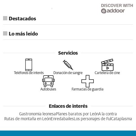
DISCOVER WITH
Destacados
Lo más leído
Servicios
Teléfonos de interés
Donación de sangre
Cartelera de cine
Autobuses
Farmacias de guardia
Enlaces de interés
Gastronomia leonesa
Planes baratos por León
A la contra
Rutas de montaña en León
Enredabailes
Los personajes de Ful
Cataplasma