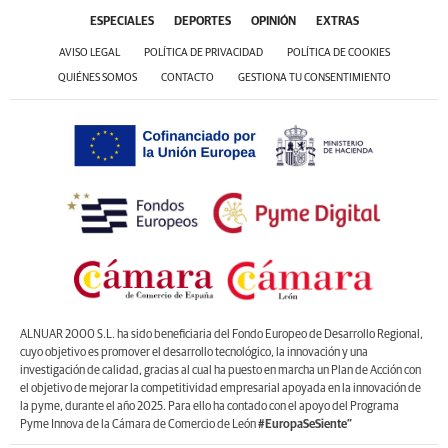
ESPECIALES
DEPORTES
OPINIÓN
EXTRAS
AVISO LEGAL
POLÍTICA DE PRIVACIDAD
POLÍTICA DE COOKIES
QUIÉNES SOMOS
CONTACTO
GESTIONA TU CONSENTIMIENTO
ALNUAR 2000 S.L. ha sido beneficiaria del Fondo Europeo de Desarrollo Regional,
cuyo objetivo es promover el desarrollo tecnológico, la innovación y una
investigación de calidad, gracias al cual ha puesto en marcha un Plan de Acción con
el objetivo de mejorar la competitividad empresarial apoyada en la innovación de
la pyme, durante el año 2025. Para ello ha contado con el apoyo del Programa
Pyme Innova de la Cámara de Comercio de León
#EuropaSeSiente”