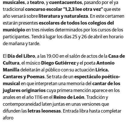
musicales
, a
teatro
, y
cuentacuentos
, pasando por el ya
tradicional
concurso escolar "1,2,3 lee otra vez"
que este
año versará sobre
literatura y naturaleza
. En este certamen
estarán presentes
escolares de todos los colegios del
municipio
en tres niveles determinados por los cursos de los
participantes. Tendrá lugar los días 25 y 26 de abril en horario
de mañana y tarde.
El
Día del Libro
, a las 19:00 en el salón de actos de la
Casa de
Cultura
, el músico
Diego Gutiérrez
y el poeta
Antonio
Manilla
deleitarán al público con su actuación
Lírica.
Cantares y Poemas
. Se trata de un
espectáculo poético-
musical
en que interpretan una memoria del
cantar de los
juglares originarios
cuya primera mención aparece en los
anales en el año 1116 en el
Reino de León
. Tradición y
contemporaneidad laten juntas en unas versiones que
difunden las
letras leonesas
. Entrada libra hasta completar
aforo