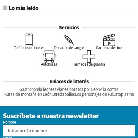
Lo más leído
Servicios
Teléfonos de interés
Donación de sangre
Cartelera de cine
Autobuses
Farmacias de guardia
Enlaces de interés
Gastronomia leonesa
Planes baratos por León
A la contra
Rutas de montaña en León
Enredabailes
Los personajes de Ful
Cataplasma
Suscríbete a nuestra newsletter
Nombre