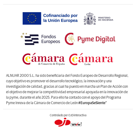
ALNUAR 2000 S.L. ha sido beneficiaria del Fondo Europeo de Desarrollo Regional,
cuyo objetivo es promover el desarrollo tecnológico, la innovación y una
investigación de calidad, gracias al cual ha puesto en marcha un Plan de Acción con
el objetivo de mejorar la competitividad empresarial apoyada en la innovación de
la pyme, durante el año 2025. Para ello ha contado con el apoyo del Programa
Pyme Innova de la Cámara de Comercio de León
#EuropaSeSiente”
Controlado por OJDinteractiva