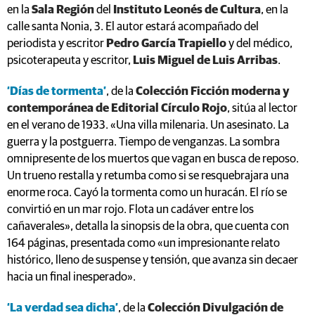
en la
Sala Región
del
Instituto Leonés de Cultura
, en la
calle santa Nonia, 3. El autor estará acompañado del
periodista y escritor
Pedro García Trapiello
y del médico,
psicoterapeuta y escritor,
Luis Miguel de Luis Arribas
.
‘Días de tormenta’
, de la
Colección Ficción moderna y
contemporánea de Editorial Círculo Rojo
, sitúa al lector
en el verano de 1933. «Una villa milenaria. Un asesinato. La
guerra y la postguerra. Tiempo de venganzas. La sombra
omnipresente de los muertos que vagan en busca de reposo.
Un trueno restalla y retumba como si se resquebrajara una
enorme roca. Cayó la tormenta como un huracán. El río se
convirtió en un mar rojo. Flota un cadáver entre los
cañaverales», detalla la sinopsis de la obra, que cuenta con
164 páginas, presentada como «un impresionante relato
histórico, lleno de suspense y tensión, que avanza sin decaer
hacia un final inesperado».
‘La verdad sea dicha’
, de la
Colección Divulgación de