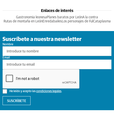
Enlaces de interés
Gastronomia leonesa
Planes baratos por León
A la contra
Rutas de montaña en León
Enredabailes
Los personajes de Ful
Cataplasma
Suscríbete a nuestra newsletter
Nombre
Email
He leído y acepto las
condiciones legales
.
SUSCRÍBETE