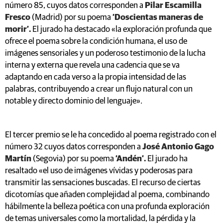
número 85, cuyos datos corresponden a
Pilar Escamilla
Fresco
(Madrid) por su poema
‘Doscientas maneras de
morir’.
El jurado ha destacado «la exploración profunda que
ofrece el poema sobre la condición humana, el uso de
imágenes sensoriales y un poderoso testimonio de la lucha
interna y externa que revela una cadencia que se va
adaptando en cada verso a la propia intensidad de las
palabras, contribuyendo a crear un flujo natural con un
notable y directo dominio del lenguaje».
El tercer premio se le ha concedido al poema registrado con el
número 32 cuyos datos corresponden a
José Antonio Gago
Martín
(Segovia) por su poema
‘Andén’.
El jurado ha
resaltado «el uso de imágenes vívidas y poderosas para
transmitir las sensaciones buscadas. El recurso de ciertas
dicotomías que añaden complejidad al poema, combinando
hábilmente la belleza poética con una profunda exploración
de temas universales como la mortalidad, la pérdida y la