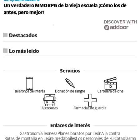
Un verdadero MMORPG de la vieja escuela ¡Cómo los de
antes, pero mejor!
DISCOVER WITH
Destacados
Lo más leído
Servicios
Teléfonos de interés
Donación de sangre
Cartelera de cine
Autobuses
Farmacias de guardia
Enlaces de interés
Gastronomia leonesa
Planes baratos por León
A la contra
Rutas de montaña en León
Enredabailes
Los personajes de Ful
Cataplasma