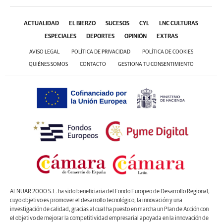
ACTUALIDAD
EL BIERZO
SUCESOS
CYL
LNC CULTURAS
ESPECIALES
DEPORTES
OPINIÓN
EXTRAS
AVISO LEGAL
POLÍTICA DE PRIVACIDAD
POLÍTICA DE COOKIES
QUIÉNES SOMOS
CONTACTO
GESTIONA TU CONSENTIMIENTO
ALNUAR 2000 S.L. ha sido beneficiaria del Fondo Europeo de Desarrollo Regional,
cuyo objetivo es promover el desarrollo tecnológico, la innovación y una
investigación de calidad, gracias al cual ha puesto en marcha un Plan de Acción con
el objetivo de mejorar la competitividad empresarial apoyada en la innovación de