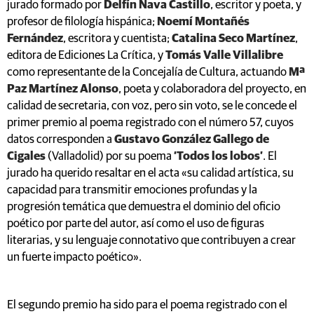
jurado formado por
Delfín Nava Castillo
, escritor y poeta, y
profesor de filología hispánica;
Noemí Montañés
Fernández
, escritora y cuentista;
Catalina Seco Martínez
,
editora de Ediciones La Crítica, y
Tomás Valle Villalibre
como representante de la Concejalía de Cultura, actuando
Mª
Paz Martínez Alonso
, poeta y colaboradora del proyecto, en
calidad de secretaria, con voz, pero sin voto, se le concede el
primer premio al poema registrado con el número 57, cuyos
datos corresponden a
Gustavo González Gallego de
Cigales
(Valladolid) por su poema
‘Todos los lobos’
. El
jurado ha querido resaltar en el acta «su calidad artística, su
capacidad para transmitir emociones profundas y la
progresión temática que demuestra el dominio del oficio
poético por parte del autor, así como el uso de figuras
literarias, y su lenguaje connotativo que contribuyen a crear
un fuerte impacto poético».
El segundo premio ha sido para el poema registrado con el