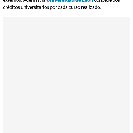
externos. Además, la
Universidad de León
concede dos
créditos universitarios por cada curso realizado.