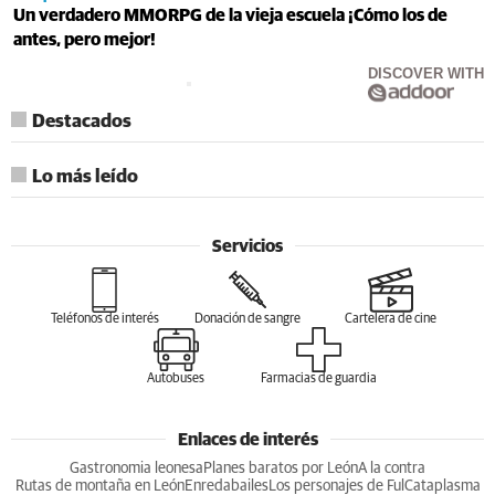
Un verdadero MMORPG de la vieja escuela ¡Cómo los de
antes, pero mejor!
DISCOVER WITH
Destacados
Lo más leído
Servicios
Teléfonos de interés
Donación de sangre
Cartelera de cine
Autobuses
Farmacias de guardia
Enlaces de interés
Gastronomia leonesa
Planes baratos por León
A la contra
Rutas de montaña en León
Enredabailes
Los personajes de Ful
Cataplasma