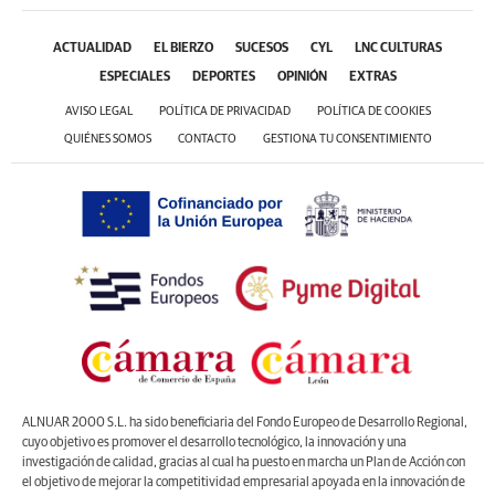
ACTUALIDAD
EL BIERZO
SUCESOS
CYL
LNC CULTURAS
ESPECIALES
DEPORTES
OPINIÓN
EXTRAS
AVISO LEGAL
POLÍTICA DE PRIVACIDAD
POLÍTICA DE COOKIES
QUIÉNES SOMOS
CONTACTO
GESTIONA TU CONSENTIMIENTO
ALNUAR 2000 S.L. ha sido beneficiaria del Fondo Europeo de Desarrollo Regional,
cuyo objetivo es promover el desarrollo tecnológico, la innovación y una
investigación de calidad, gracias al cual ha puesto en marcha un Plan de Acción con
el objetivo de mejorar la competitividad empresarial apoyada en la innovación de