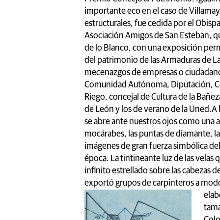
importante eco en el caso de Villama
estructurales, fue cedida por el Obispa
Asociación Amigos de San Esteban, que
de lo Blanco, con una exposición perm
del patrimonio de las Armaduras de La
mecenazgos de empresas o ciudadanos
Comunidad Autónoma, Diputación, Co
Riego, concejal de Cultura de la Bañez
de León y los de verano de la Uned.A l
se abre ante nuestros ojos como una 
mocárabes, las puntas de diamante, l
imágenes de gran fuerza simbólica del
época. La tintineante luz de las velas 
infinito estrellado sobre las cabezas d
exportó grupos de carpinteros a mod
elab
tama
Colo