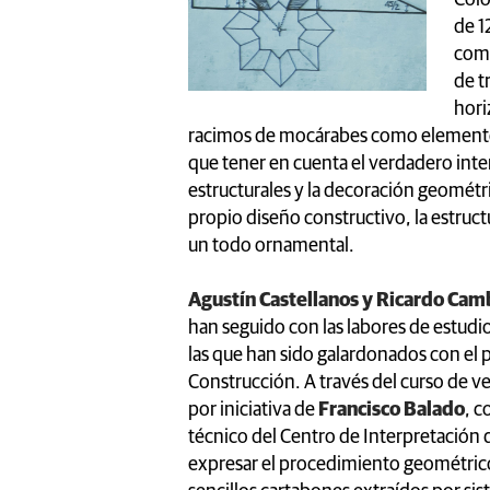
de 1
comp
de t
hori
racimos de mocárabes como elementos 
que tener en cuenta el verdadero int
estructurales y la decoración geométr
propio diseño constructivo, la estruct
un todo ornamental.
Agustín Castellanos y Ricardo Cam
han seguido con las labores de estud
las que han sido galardonados con el
Construcción. A través del curso de ver
por iniciativa de
Francisco Balado
, 
técnico del Centro de Interpretación 
expresar el procedimiento geométrico p