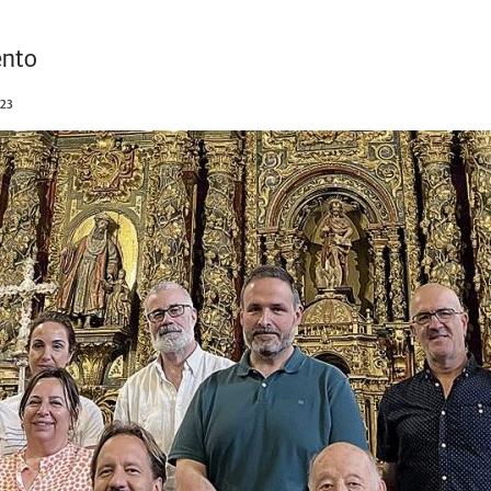
ento
023