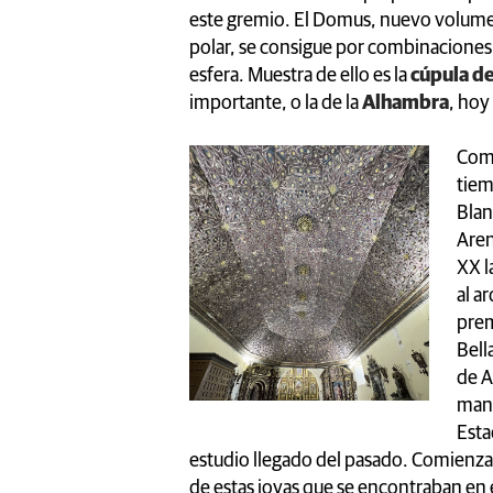
este gremio. El Domus, nuevo volumen
polar, se consigue por combinaciones 
esfera. Muestra de ello es la
cúpula de
importante, o la de la
Alhambra
, hoy
Como
tiem
Blan
Aren
XX l
al a
prem
Bell
de A
manu
Esta
estudio llegado del pasado. Comienza 
de estas joyas que se encontraban en e