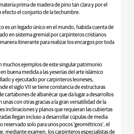
 materia prima de madera de pino tan clara y por el
n efecto el conjunto de la techumbre.
co es un legado único en el mundo, habida cuenta de
llado en sistema gremial por carpinteros cristianos
anera itinerante para realizar los encargos por toda
ún muchos ejemplos de este singular patrimonio
o en buena medida a las yeserías del arte islámico
llado y ejecutado por carpinteros leoneses,
esde el siglo VII se tiene constancia de estructuras
de cartabones de albanécar que da lugar a desarrollos
unas con otras gracias a la gran versatilidad de la
s inclinaciones y planos que requieran las cubiertas
zadas llegan incluso a desarrollar cúpulas de media
co reservado solo para unos pocos ‘geométricos’, el
ar, mediante examen, los carpinteros especialistas de