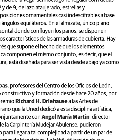
2 y de 9, de lazo ataujerado, estrellas y
osiciones ornamentales casi indescifrables a base
riángulos equiláteros. En el almizate, único plano
zontal donde confluyen los paños, se disponen
característicos de las armaduras de cubierta. Hay
erés que supone el hecho de que los elementos
ica componen el mismo conjunto, es decir, que el
ura, está diseñada para ser vista desde abajo ya como
bas
, profesores del Centro de los Oficios de León,
io constructivo y formación desde hace 20 años, por
 premio
Richard H. Driehause
a las Artes de
ano que la Uned dedicó a esta disciplina artística,
conjuntamente con
Angel María Martín
, director
de la Carpintería Mudéjar Abulense, pudieron
ara llegar a tal complejidad a partir de un par de