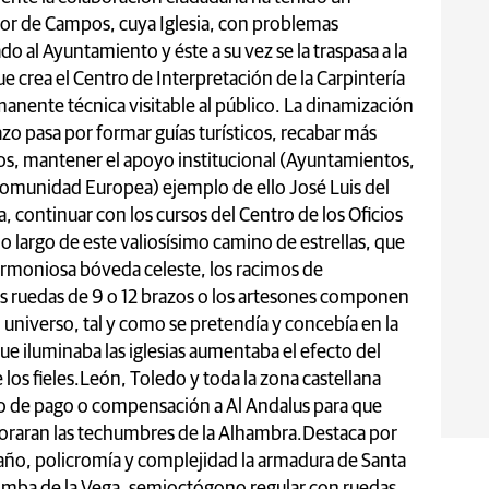
yor de Campos, cuya Iglesia, con problemas
do al Ayuntamiento y éste a su vez se la traspasa a la
 crea el Centro de Interpretación de la Carpintería
anente técnica visitable al público. La dinamización
zo pasa por formar guías turísticos, recabar más
, mantener el apoyo institucional (Ayuntamientos,
munidad Europea) ejemplo de ello José Luis del
a, continuar con los cursos del Centro de los Oficios
o largo de este valiosísimo camino de estrellas, que
armoniosa bóveda celeste, los racimos de
as ruedas de 9 o 12 brazos o los artesones componen
 universo, tal y como se pretendía y concebía en la
que iluminaba las iglesias aumentaba el efecto del
e los fieles.León, Toledo y toda la zona castellana
o de pago o compensación a Al Andalus para que
oraran las techumbres de la Alhambra.
Destaca por
ño, policromía y complejidad la armadura de Santa
mba de la Vega, semioctógono regular con ruedas