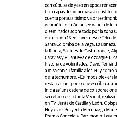
con cúpulas de yeso en época renacent
bajo capas de humo pasa a constituir
cuenta por su altísimo valor testimonia
geométrico.León posee varios de los
diseminados sobre todo por la zona su
en relación 13 enclaves desde Félix de
Santa Colomba de la Vega, La Bañeza,
la Ribera, Saludes de Castroponce, Al
Caravias y Villanueva de Azoague.El c
historia de voluntades: David Fernánd
a misa con su familia a los 14, y com
de la techumbre. «Es imposible» era 
restauración, por lo que escribió a la 
inicia así una cadena de colaboracion
secretario de la Junta Vecinal, realiz
en TV, Junta de Castilla y León, Obis
Hoy día el Proyecto Mecenazgo Mudéja
Premio Concejo al Patrimonio. Igualm