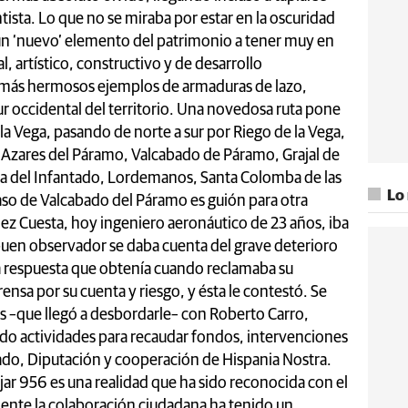
ista. Lo que no se miraba por estar en la oscuridad
 un ‘nuevo’ elemento del patrimonio a tener muy en
l, artístico, constructivo y de desarrollo
 más hermosos ejemplos de armaduras de lazo,
r occidental del territorio. Una novedosa ruta pone
 la Vega, pasando de norte a sur por Riego de la Vega,
 Azares del Páramo, Valcabado de Páramo, Grajal de
ija del Infantado, Lordemanos, Santa Colomba de las
Lo
aso de Valcabado del Páramo es guión para otra
ez Cuesta, hoy ingeniero aeronáutico de 23 años, iba
o buen observador se daba cuenta del grave deterioro
la respuesta que obtenía cuando reclamaba su
prensa por su cuenta y riesgo, y ésta le contestó. Se
es –que llegó a desbordarle– con Roberto Carro,
ando actividades para recaudar fondos, intervenciones
pado, Diputación y cooperación de Hispania Nostra.
r 956 es una realidad que ha sido reconocida con el
ente la colaboración ciudadana ha tenido un