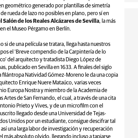
 geométrico generado por plantillas de simetría
de rueda de lazo no posibles en plano, pero sí en
l Salón de los Reales
Alcázares de Sevilla
, la más
 en el Museo Pérgamo en Berlín.
 si de una película se tratara, llega hasta nuestros
pos el ‘Breve compendio de la Carpintería de lo
co’ del arquitecto y tratadista Diego López de
as, publicado en Sevilla en 1633. A finales del siglo
a filántropa Natividad Gómez-Moreno le da una copia
rquitecto Enrique Nuere Mataúco, varias veces
io Europa Nostra y miembro de la Academia de
as Artes de San Fernando, el cual, a través de una cita
ntonio Prieto y Vives, y de un microfilm con el
scrito llegado desde una Universidad de Tejas-
dos Unidos por un estudiante, consigue descifrar tal
así una larga labor de investigación y recuperación
l más absoluto olvido, llegando incluso a tapiarse