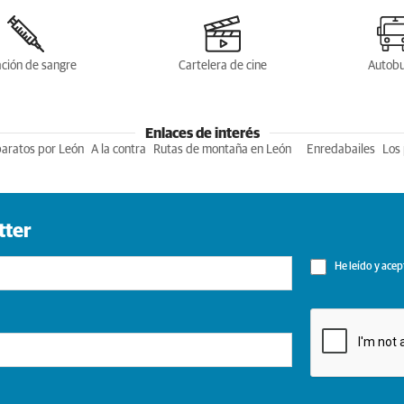
ción de sangre
Cartelera de cine
Autob
Enlaces de interés
baratos por León
A la contra
Rutas de montaña en León
Enredabailes
Los 
tter
He leído y acep