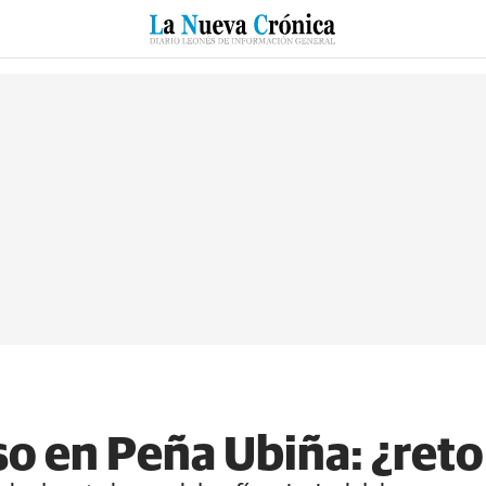
RZO
SUCESOS
CULTURAS
ESPECIALES
DEPORTES
nso en Peña Ubiña: ¿ret