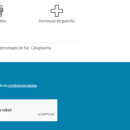
uses
Farmacias de guardia
personajes de Ful
Cataplasma
to las
condiciones legales
.