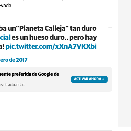
evada.
—
a un"Planeta Calleja" tan duro
cial
es un hueso duro.. pero hay
a!
pic.twitter.com/xXnA7VKXbi
nero de 2017
ente preferida de Google de
ACTIVAR AHORA
s de actualidad.