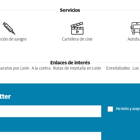
Servicios
ción de sangre
Cartelera de cine
Autob
Enlaces de interés
baratos por León
A la contra
Rutas de montaña en León
Enredabailes
Los 
tter
He leído y acep