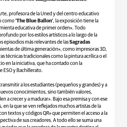
Arte, profesora de la Uned y del centro educativo
ico como
‘The Blue Ballon’
, la exposición tiene la
ramienta educativa de primer orden». Todo
fundo por los estilos artísticos a lo largo de la
os episodios más relevantes de las
Sagradas
amientas de última generación», como impresoras 3D,
tras técnicas tradicionales como la pintura acrílica o el
o en la iniciativa, que ha contado con la
e ESO y Bachillerato.
transmitir a los estudiantes (pequeños y grandes) y a
 nuevos conocimientos, sino también valores,
n a crecer y a madurar». Bajo esa premisa y con ese
, en la que se ven reflejados muchos artistas de la
a con textos y códigos QR» que permiten el acceso a la
spectiva de sus creadores. A todo ello se suma una