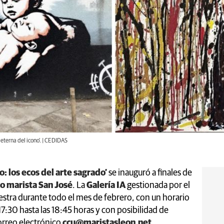
 eterna del icono'. | CEDIDAS
o: los ecos del arte sagrado’
se inauguró a finales de
io marista San José
. La
Galería IA
gestionada por el
estra durante todo el mes de febrero, con un horario
 17:30 hasta las 18:45 horas y con posibilidad de
correo electrónico
ccu@maristasleon.net
.