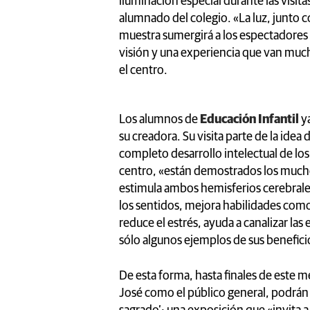
iluminación especial durante las visita
alumnado del colegio. «La luz, junto c
muestra sumergirá a los espectadores
visión y una experiencia que van much
el centro.
Los alumnos de
Educación Infantil
y
su creadora. Su visita parte de la idea
completo desarrollo intelectual de l
centro, «están demostrados los muchos
estimula ambos hemisferios cerebrale
los sentidos, mejora habilidades como e
reduce el estrés, ayuda a canalizar la
sólo algunos ejemplos de sus benefici
De esta forma, hasta finales de este m
José como el público general, podrán d