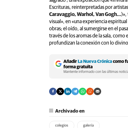
sagrado’; una exposición que «invita a
Escrituras, reinterpretadas por artistas
Caravaggio, Warhol, Van Gogh...
)»,
visual», en «una experiencia espiritual
obras; el oído, al sumergirse en el pasad
través de los aromas de la sala, como 
profundizan la conexión con lo divino
Añadir
La Nueva Crónica
como fu
forma gratuita
Mantente informado con las últimas noticia
Archivado en
colegios
galería