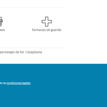
uses
Farmacias de guardia
personajes de Ful
Cataplasma
to las
condiciones legales
.