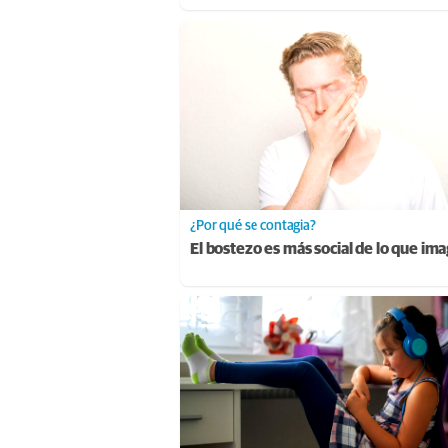
¿Por qué se contagia?
El bostezo es más social de lo que im