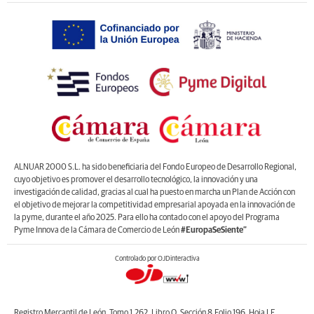
ALNUAR 2000 S.L. ha sido beneficiaria del Fondo Europeo de Desarrollo Regional,
cuyo objetivo es promover el desarrollo tecnológico, la innovación y una
investigación de calidad, gracias al cual ha puesto en marcha un Plan de Acción con
el objetivo de mejorar la competitividad empresarial apoyada en la innovación de
la pyme, durante el año 2025. Para ello ha contado con el apoyo del Programa
Pyme Innova de la Cámara de Comercio de León
#EuropaSeSiente”
Controlado por OJDinteractiva
Registro Mercantil de León, Tomo 1.262, Libro O, Sección 8,Folio 196, Hoja LE