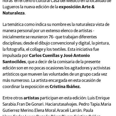
horas en el centro cultural Casa del Médico en la localidad de
Lugueros la nueva edición de la
exposición Arte &
Naturaleza
.
La temática como indica su nombre es la naturaleza vista de
manera personal por un extenso elenco de artistas -
inicialmente se reunieron 76- que trabajan diferentes
disciplinas; desde el dibujo convencional y digital, la pintura,
la fotografía, el collage y los textiles. Esta iniciativa fue
impulsada por
Carlos Cuenllas y José Antonio
Santocildes
, que a decir de la comisaria de la presente
edición son en no pocas ocasiones los agitadores y activistas
artísticos que mueven las voluntades de un grupo cada vez
más numeroso. La artista encargada en esta ocasión de
coordinar la exposición es
Cristina Ibáñez.
Entre otros
artistas
participan en esta edición: Luis Enrique
Sarabia.Fran De Gonari. Haciarutasalvajes. Pedro Tapia.Maria
Gutierrez Merino.Elena Moral.Araceli Larrán. Paula