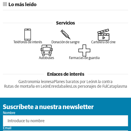
Lo más leído
Servicios
Teléfonos de interés
Donación de sangre
Cartelera de cine
Autobuses
Farmacias de guardia
Enlaces de interés
Gastronomia leonesa
Planes baratos por León
A la contra
Rutas de montaña en León
Enredabailes
Los personajes de Ful
Cataplasma
Suscríbete a nuestra newsletter
Nombre
Email