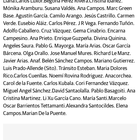
Llana.Carlos Luxor.Begoña Pérez Rivera.Cristina Ibáñez.
Mónika Aramburu. Susana Valdés. Ana Campos. Marc Green
Base. Agustín García. Camilo Arango. Jesús Castrillo. Carmen
Verde. Eusebio Aláiz. Carlos Pérez. J R Vega. Fernando Tuñón.
Adolfo Caballero. Cruz Vázquez. Gema Cinabrio. Encarna
Campesino. Ana Prieto. Enrique Guzpeña. Divina Quinina.
Angeles Saura. Pablo G. Mayorga. María Arias. Oscar García
Bárcena. Olga Orallo. Jose Manuel Mures. Richard Le Manz.
Javier Arias. Anaf. Belén Sánchez Campos. Mariano Gutierrez.
Luis Prado-Allende (Sito). Tránsito Esteban. Maria Dolores
Rico.Carlos Cuenllas. Noemí Rovina Rodriguez. Anacorchea.
Carol de la Fuente. Carlos Kubala. Cori Fernandez Vázquez.
Miguel Angel Sánchez.David Santaolalla. Pablo Basagoiti. Ana
Cristina Martinez. Li Xu García Cano. María Santi.Marcelo
Oscar Barrientos Tettamanti.Alexandra Santocildes. Elena
Campos.Marian De la Puente.