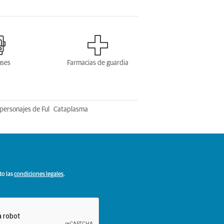
uses
Farmacias de guardia
personajes de Ful
Cataplasma
to las
condiciones legales
.