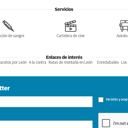
Servicios
ción de sangre
Cartelera de cine
Autob
Enlaces de interés
baratos por León
A la contra
Rutas de montaña en León
Enredabailes
Los 
tter
He leído y acep