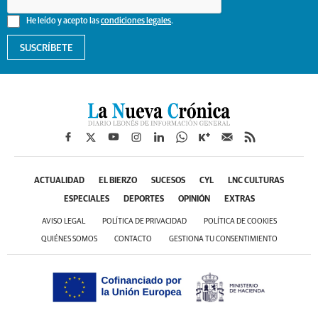
He leído y acepto las
condiciones legales
.
SUSCRÍBETE
ACTUALIDAD
EL BIERZO
SUCESOS
CYL
LNC CULTURAS
ESPECIALES
DEPORTES
OPINIÓN
EXTRAS
AVISO LEGAL
POLÍTICA DE PRIVACIDAD
POLÍTICA DE COOKIES
QUIÉNES SOMOS
CONTACTO
GESTIONA TU CONSENTIMIENTO