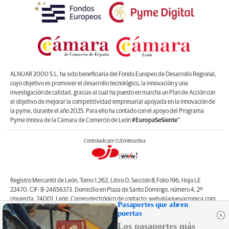
ALNUAR 2000 S.L. ha sido beneficiaria del Fondo Europeo de Desarrollo Regional,
cuyo objetivo es promover el desarrollo tecnológico, la innovación y una
investigación de calidad, gracias al cual ha puesto en marcha un Plan de Acción con
el objetivo de mejorar la competitividad empresarial apoyada en la innovación de
la pyme, durante el año 2025. Para ello ha contado con el apoyo del Programa
Pyme Innova de la Cámara de Comercio de León
#EuropaSeSiente”
Controlado por OJDinteractiva
Registro Mercantil de León, Tomo 1.262, Libro O, Sección 8,Folio 196, Hoja LE
22470. CIF: B-24656373. Domicilio en Plaza de Santo Domingo, número 4, 2º
izquierda, 24001, León. Correo electrónico de contacto: web@lanuevacronica.com.
Pasaportes que abren
Copyright © ALNUAR 2000 S.L. (LA NUEVA CRÓNICA). Incluye contenidos de la
puertas
empresa, de empresas del grupo o de terceros.
Los pasaportes más