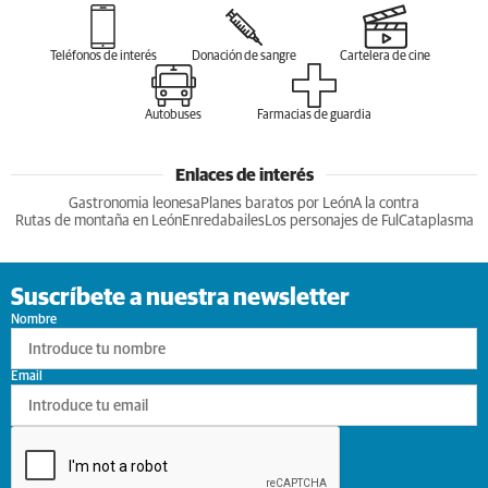
Teléfonos de interés
Donación de sangre
Cartelera de cine
Autobuses
Farmacias de guardia
Enlaces de interés
Gastronomia leonesa
Planes baratos por León
A la contra
Rutas de montaña en León
Enredabailes
Los personajes de Ful
Cataplasma
Suscríbete a nuestra newsletter
Nombre
Email