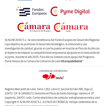
ALNUAR 2000 S.L. ha sido beneficiaria del Fondo Europeo de Desarrollo Regional,
cuyo objetivo es promover el desarrollo tecnológico, la innovación y una
investigación de calidad, gracias al cual ha puesto en marcha un Plan de Acción con
el objetivo de mejorar la competitividad empresarial apoyada en la innovación de
la pyme, durante el año 2025. Para ello ha contado con el apoyo del Programa
Pyme Innova de la Cámara de Comercio de León
#EuropaSeSiente”
Controlado por OJDinteractiva
Registro Mercantil de León, Tomo 1.262, Libro O, Sección 8,Folio 196, Hoja LE
22470. CIF: B-24656373. Domicilio en Plaza de Santo Domingo, número 4, 2º
izquierda, 24001, León. Correo electrónico de contacto: web@lanuevacronica.com.
Copyright © ALNUAR 2000 S.L. (LA NUEVA CRÓNICA). Incluye contenidos de la