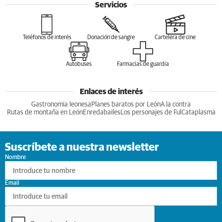
Servicios
Teléfonos de interés
Donación de sangre
Cartelera de cine
Autobuses
Farmacias de guardia
Enlaces de interés
Gastronomia leonesa
Planes baratos por León
A la contra
Rutas de montaña en León
Enredabailes
Los personajes de Ful
Cataplasma
Suscríbete a nuestra newsletter
Nombre
Email