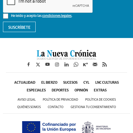
He leído y acepto las
condiciones legales
.
SUSCRÍBETE
ACTUALIDAD
EL BIERZO
SUCESOS
CYL
LNC CULTURAS
ESPECIALES
DEPORTES
OPINIÓN
EXTRAS
AVISO LEGAL
POLÍTICA DE PRIVACIDAD
POLÍTICA DE COOKIES
QUIÉNES SOMOS
CONTACTO
GESTIONA TU CONSENTIMIENTO