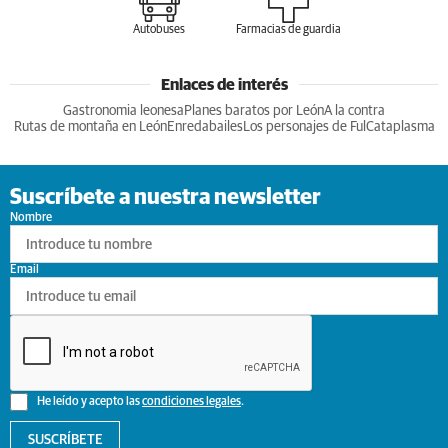
Autobuses
Farmacias de guardia
Enlaces de interés
Gastronomia leonesa
Planes baratos por León
A la contra
Rutas de montaña en León
Enredabailes
Los personajes de Ful
Cataplasma
Suscríbete a nuestra newsletter
Nombre
Email
He leído y acepto las
condiciones legales
.
SUSCRÍBETE