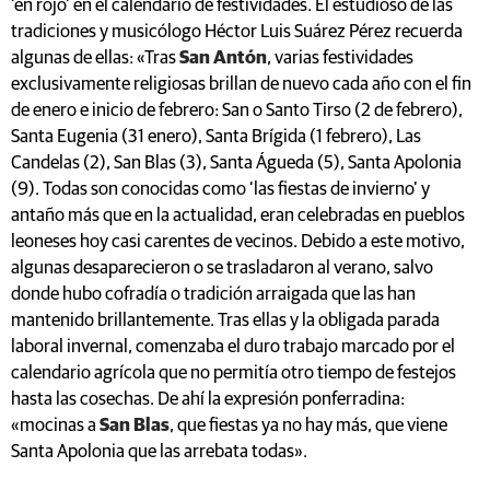
‘en rojo’ en el calendario de festividades. El estudioso de las
tradiciones y musicólogo Héctor Luis Suárez Pérez recuerda
algunas de ellas: «Tras
San Antón
, varias festividades
exclusivamente religiosas brillan de nuevo cada año con el fin
de enero e inicio de febrero: San o Santo Tirso (2 de febrero),
Santa Eugenia (31 enero), Santa Brígida (1 febrero), Las
Candelas (2), San Blas (3), Santa Águeda (5), Santa Apolonia
(9). Todas son conocidas como ‘las fiestas de invierno’ y
antaño más que en la actualidad, eran celebradas en pueblos
leoneses hoy casi carentes de vecinos. Debido a este motivo,
algunas desaparecieron o se trasladaron al verano, salvo
donde hubo cofradía o tradición arraigada que las han
mantenido brillantemente. Tras ellas y la obligada parada
laboral invernal, comenzaba el duro trabajo marcado por el
calendario agrícola que no permitía otro tiempo de festejos
hasta las cosechas. De ahí la expresión ponferradina:
«mocinas a
San Blas
, que fiestas ya no hay más, que viene
Santa Apolonia que las arrebata todas».