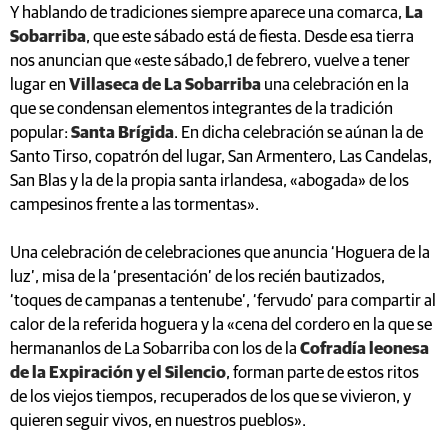
Y hablando de tradiciones siempre aparece una comarca,
La
Sobarriba
, que este sábado está de fiesta. Desde esa tierra
nos anuncian que «este sábado,1 de febrero, vuelve a tener
lugar en
Villaseca de La Sobarriba
una celebración en la
que se condensan elementos integrantes de la tradición
popular:
Santa Brígida
. En dicha celebración se aúnan la de
Santo Tirso, copatrón del lugar, San Armentero, Las Candelas,
San Blas y la de la propia santa irlandesa, «abogada» de los
campesinos frente a las tormentas».
Una celebración de celebraciones que anuncia ‘Hoguera de la
luz’, misa de la ‘presentación’ de los recién bautizados,
‘toques de campanas a tentenube’, ‘fervudo’ para compartir al
calor de la referida hoguera y la «cena del cordero en la que se
hermananlos de La Sobarriba con los de la
Cofradía leonesa
de la Expiración y el Silencio
, forman parte de estos ritos
de los viejos tiempos, recuperados de los que se vivieron, y
quieren seguir vivos, en nuestros pueblos».