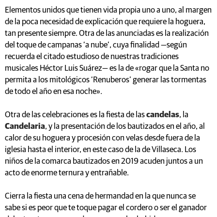
Elementos unidos que tienen vida propia uno a uno, al margen
de la poca necesidad de explicación que requiere la hoguera,
tan presente siempre. Otra de las anunciadas es la realización
del toque de campanas ‘a nube’, cuya finalidad —según
recuerda el citado estudioso de nuestras tradiciones
musicales Héctor Luis Suárez— es la de «rogar que la Santa no
permita a los mitológicos ‘Renuberos’ generar las tormentas
de todo el año en esa noche».
Otra de las celebraciones es la fiesta de las
candelas
, la
Candelaria
, y la presentación de los bautizados en el año, al
calor de su hoguera y procesión con velas desde fuera de la
iglesia hasta el interior, en este caso de la de Villaseca. Los
niños de la comarca bautizados en 2019 acuden juntos a un
acto de enorme ternura y entrañable.
Cierra la fiesta una cena de hermandad en la que nunca se
sabe si es peor que te toque pagar el cordero o ser el ganador