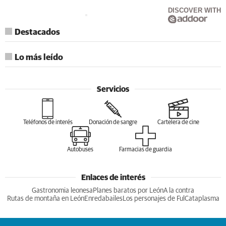
DISCOVER WITH
Destacados
Lo más leído
Servicios
Teléfonos de interés
Donación de sangre
Cartelera de cine
Autobuses
Farmacias de guardia
Enlaces de interés
Gastronomia leonesa
Planes baratos por León
A la contra
Rutas de montaña en León
Enredabailes
Los personajes de Ful
Cataplasma