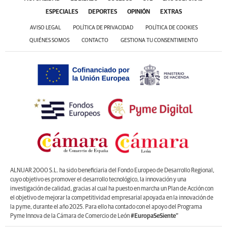
ESPECIALES
DEPORTES
OPINIÓN
EXTRAS
AVISO LEGAL
POLÍTICA DE PRIVACIDAD
POLÍTICA DE COOKIES
QUIÉNES SOMOS
CONTACTO
GESTIONA TU CONSENTIMIENTO
ALNUAR 2000 S.L. ha sido beneficiaria del Fondo Europeo de Desarrollo Regional,
cuyo objetivo es promover el desarrollo tecnológico, la innovación y una
investigación de calidad, gracias al cual ha puesto en marcha un Plan de Acción con
el objetivo de mejorar la competitividad empresarial apoyada en la innovación de
la pyme, durante el año 2025. Para ello ha contado con el apoyo del Programa
Pyme Innova de la Cámara de Comercio de León
#EuropaSeSiente”