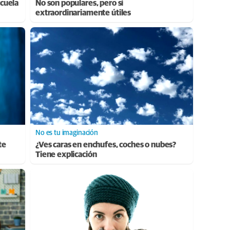
cuela
No son populares, pero sí
extraordinariamente útiles
No es tu imaginación
te
¿Ves caras en enchufes, coches o nubes?
Tiene explicación