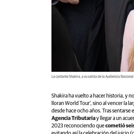
La cantante Shakira, a su salida de la Audiencia Nacion
Shakira ha vuelto a hacer historia, y n
lloran World Tour', sino al vencer la l
desde hace ocho años. Tras sentarse e
Agencia Tributaria
y llegar a un acu
2023 reconociendo que
cometió seis
evitando así la celebración del juicio