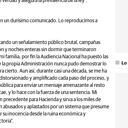
 verdad y asegura la prevalencia de la ley".
con un durísimo comunicado. Lo reproducimos a
ando un señalamiento público brutal, campañas
ión y noches enteras sin dormir que terminaron
mi familia, por fin la Audiencia Nacional ha puesto las
Lo
 y la propia Administración nunca pudo demostrar lo
a cierto. Aun así, durante casi una década, se me ha
 distorsionado y amplificado cada paso del proceso, y
 pública para enviar un mensaje amenazante al resto
ae, y lo hace con la fuerza de una sentencia. Mi
n precedente para Hacienda y sirva a los miles de
n abusados y aplastados por un sistema que presume
ar su inocencia desde la ruina económica y
toria".