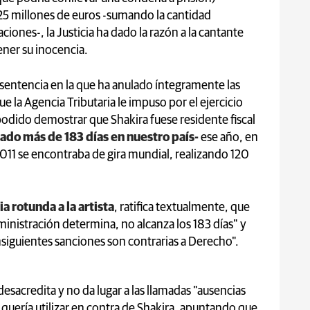
25 millones de euros -sumando la cantidad
aciones-, la Justicia ha dado la razón a la cantante
ner su inocencia.
sentencia en la que ha anulado íntegramente las
ue la Agencia Tributaria le impuso por el ejercicio
a podido demostrar que Shakira fuese residente fiscal
do más de 183 días en nuestro país-
ese año, en
011 se encontraba de gira mundial, realizando 120
ia rotunda a la artista
, ratifica textualmente, que
nistración determina, no alcanza los 183 días" y
nsiguientes sanciones son contrarias a Derecho".
desacredita y no da lugar a las llamadas "ausencias
 quería utilizar en contra de Shakira, apuntando que