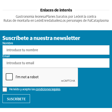
Enlaces de interés
Gastronomia leonesa
Planes baratos por León
A la contra
Rutas de montaña en León
Enredabailes
Los personajes de Ful
Cataplasma
Suscríbete a nuestra newsletter
Nombre
Email
He leído y acepto las
condiciones legales
.
SUSCRÍBETE