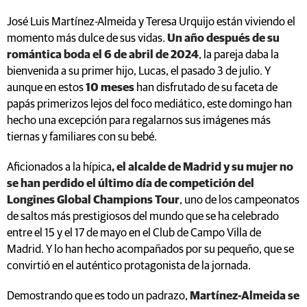
José Luis Martínez-Almeida y Teresa Urquijo están viviendo el
momento más dulce de sus vidas.
Un año después de su
romántica boda el 6 de abril de 2024
, la pareja daba la
bienvenida a su primer hijo, Lucas, el pasado 3 de julio. Y
aunque en estos
10 meses
han disfrutado de su faceta de
papás primerizos lejos del foco mediático, este domingo han
hecho una excepción para regalarnos sus imágenes más
tiernas y familiares con su bebé.
Aficionados a la hípica
, el alcalde de Madrid y su mujer no
se han perdido el último día de competición del
Longines Global Champions Tour
, uno de los campeonatos
de saltos más prestigiosos del mundo que se ha celebrado
entre el 15 y el 17 de mayo en el Club de Campo Villa de
Madrid. Y lo han hecho acompañados por su pequeño, que se
convirtió en el auténtico protagonista de la jornada.
Demostrando que es todo un padrazo,
Martínez-Almeida se