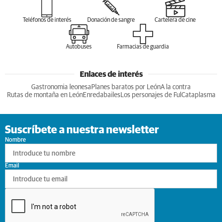
Teléfonos de interés
Donación de sangre
Cartelera de cine
Autobuses
Farmacias de guardia
Enlaces de interés
Gastronomia leonesa
Planes baratos por León
A la contra
Rutas de montaña en León
Enredabailes
Los personajes de Ful
Cataplasma
Suscríbete a nuestra newsletter
Nombre
Email