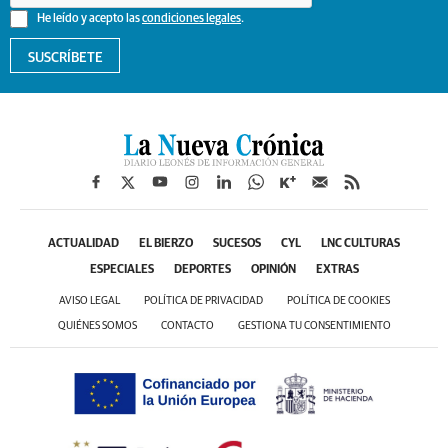
He leído y acepto las
condiciones legales
.
SUSCRÍBETE
ACTUALIDAD
EL BIERZO
SUCESOS
CYL
LNC CULTURAS
ESPECIALES
DEPORTES
OPINIÓN
EXTRAS
AVISO LEGAL
POLÍTICA DE PRIVACIDAD
POLÍTICA DE COOKIES
QUIÉNES SOMOS
CONTACTO
GESTIONA TU CONSENTIMIENTO