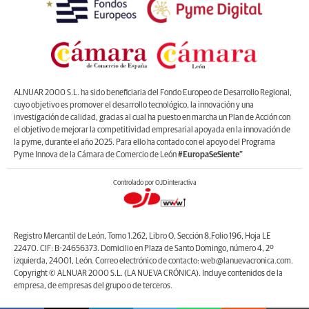
ALNUAR 2000 S.L. ha sido beneficiaria del Fondo Europeo de Desarrollo Regional,
cuyo objetivo es promover el desarrollo tecnológico, la innovación y una
investigación de calidad, gracias al cual ha puesto en marcha un Plan de Acción con
el objetivo de mejorar la competitividad empresarial apoyada en la innovación de
la pyme, durante el año 2025. Para ello ha contado con el apoyo del Programa
Pyme Innova de la Cámara de Comercio de León
#EuropaSeSiente”
Controlado por OJDinteractiva
Registro Mercantil de León, Tomo 1.262, Libro O, Sección 8,Folio 196, Hoja LE
22470. CIF: B-24656373. Domicilio en Plaza de Santo Domingo, número 4, 2º
izquierda, 24001, León. Correo electrónico de contacto: web@lanuevacronica.com.
Copyright © ALNUAR 2000 S.L. (LA NUEVA CRÓNICA). Incluye contenidos de la
empresa, de empresas del grupo o de terceros.