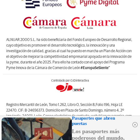
ALNUAR 2000 S.L. ha sido beneficiaria del Fondo Europeo de Desarrollo Regional,
cuyo objetivo es promover el desarrollo tecnológico, la innovación y una
investigación de calidad, gracias al cual ha puesto en marcha un Plan de Acción con
el objetivo de mejorar la competitividad empresarial apoyada en la innovación de
la pyme, durante el año 2025. Para ello ha contado con el apoyo del Programa
Pyme Innova de la Cámara de Comercio de León
#EuropaSeSiente”
Controlado por OJDinteractiva
Registro Mercantil de León, Tomo 1.262, Libro O, Sección 8,Folio 196, Hoja LE
22470. CIF: B-24656373. Domicilio en Plaza de Santo Domingo, número 4, 2º
izquierda, 24001, León. Correo electrónico de contacto: web@lanuevacronica.com.
Pasaportes que abren
Copyright © ALNUAR 2000 S.L. (LA NUEVA CRÓNICA). Incluye contenidos de la
puertas
empresa, de empresas del grupo o de terceros.
Los pasaportes más
poderosos del mundo,