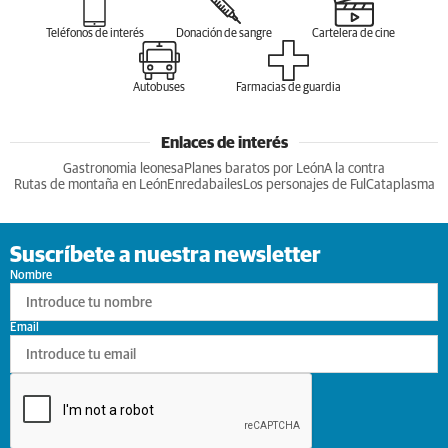
Teléfonos de interés
Donación de sangre
Cartelera de cine
Autobuses
Farmacias de guardia
Enlaces de interés
Gastronomia leonesa
Planes baratos por León
A la contra
Rutas de montaña en León
Enredabailes
Los personajes de Ful
Cataplasma
Suscríbete a nuestra newsletter
Nombre
Email