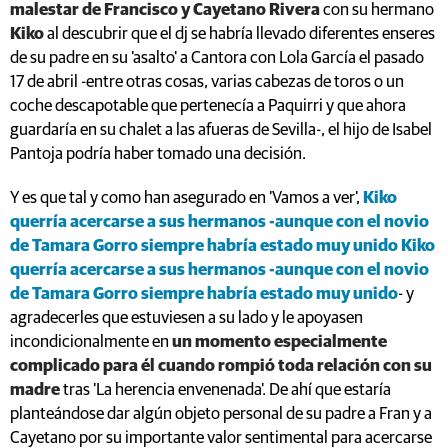
malestar de Francisco y Cayetano Rivera
con su hermano
Kiko
al descubrir que el dj se habría llevado diferentes enseres
de su padre en su 'asalto' a Cantora con Lola García el pasado
17 de abril -entre otras cosas, varias cabezas de toros o un
coche descapotable que pertenecía a Paquirri y que ahora
guardaría en su chalet a las afueras de Sevilla-, el hijo de Isabel
Pantoja podría haber tomado una decisión.
Y es que tal y como han asegurado en 'Vamos a ver',
Kiko
querría acercarse a sus hermanos -aunque con el novio
de Tamara Gorro siempre habría estado muy unido
Kiko
querría acercarse a sus hermanos -aunque con el novio
de Tamara Gorro siempre habría estado muy unido
- y
agradecerles que estuviesen a su lado y le apoyasen
incondicionalmente en
un momento especialmente
complicado para él cuando rompió toda relación con su
madre
tras 'La herencia envenenada'. De ahí que estaría
planteándose dar algún objeto personal de su padre a Fran y a
Cayetano por su importante valor sentimental para acercarse