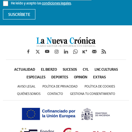
He leído y acepto las
condiciones legales
.
SUSCRÍBETE
ACTUALIDAD
EL BIERZO
SUCESOS
CYL
LNC CULTURAS
ESPECIALES
DEPORTES
OPINIÓN
EXTRAS
AVISO LEGAL
POLÍTICA DE PRIVACIDAD
POLÍTICA DE COOKIES
QUIÉNES SOMOS
CONTACTO
GESTIONA TU CONSENTIMIENTO