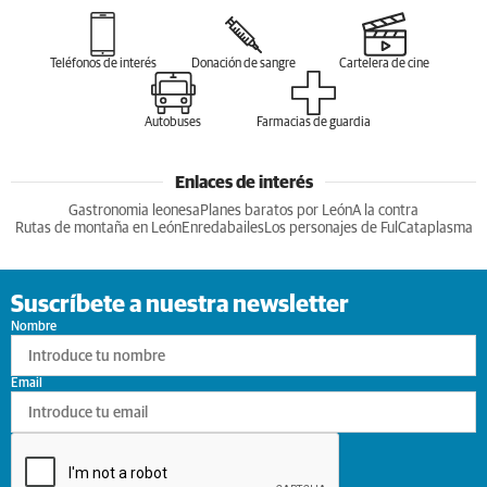
Teléfonos de interés
Donación de sangre
Cartelera de cine
Autobuses
Farmacias de guardia
Enlaces de interés
Gastronomia leonesa
Planes baratos por León
A la contra
Rutas de montaña en León
Enredabailes
Los personajes de Ful
Cataplasma
Suscríbete a nuestra newsletter
Nombre
Email