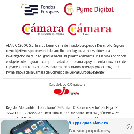
ALNUAR 2000 S.L. ha sido beneficiaria del Fondo Europeo de Desarrollo Regional,
cuyo objetivo es promover el desarrollo tecnológico, la innovación y una
investigación de calidad, gracias al cual ha puesto en marcha un Plan de Acción con
el objetivo de mejorar la competitividad empresarial apoyada en la innovación de
la pyme, durante el año 2025. Para ello ha contado con el apoyo del Programa
Pyme Innova de la Cámara de Comercio de León
#EuropaSeSiente”
Controlado por OJDinteractiva
Registro Mercantil de León, Tomo 1.262, Libro O, Sección 8,Folio 196, Hoja LE
22470. CIF: B-24656373. Domicilio en Plaza de Santo Domingo, número 4, 2º
izquierda, 24001, León. Correo electrónico de contacto: web@lanuevacronica.com.
9 apps que valen oro
Copyright © ALNUAR 2000 S.L. (LA NUEVA CRÓNICA). Incluye contenidos de la
No son populares,
empresa, de empresas del grupo o de terceros.