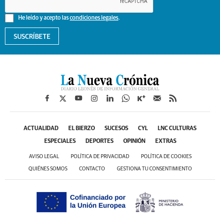
He leído y acepto las
condiciones legales
.
SUSCRÍBETE
ACTUALIDAD
EL BIERZO
SUCESOS
CYL
LNC CULTURAS
ESPECIALES
DEPORTES
OPINIÓN
EXTRAS
AVISO LEGAL
POLÍTICA DE PRIVACIDAD
POLÍTICA DE COOKIES
QUIÉNES SOMOS
CONTACTO
GESTIONA TU CONSENTIMIENTO