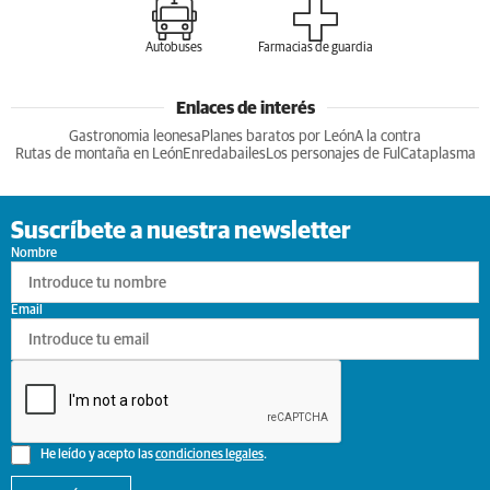
Autobuses
Farmacias de guardia
Enlaces de interés
Gastronomia leonesa
Planes baratos por León
A la contra
Rutas de montaña en León
Enredabailes
Los personajes de Ful
Cataplasma
Suscríbete a nuestra newsletter
Nombre
Email
He leído y acepto las
condiciones legales
.