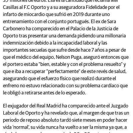
3,7 millones de euros. Esa es la cantidad que reclama Iker
Casillas al F.C Oporto y a su aseguradora Fidelidade por el
infarto de miocardio que sufrió en 2019 durante uno
entrenamiento con el conjunto portugués. El ex de Sara
Carbonero ha comparecido en el Palacio de la Justicia de
Oporto tras presentar una demanda pidiendo una millonaria
indemnización debido a la incapacidad laboral y las
importantes secuelas que sufre desde hace 7 años a pesar de
que el médico del equipo, Nelson Puga, aseguró entonces que
el portero estaba "bien, estable y con el problema resuelto" y
que e iba a recuperar "perfectamente" de este revés de salud,
asegurando que el esfuerzo físico que realizó durante el
enfreno no estuvo relacionado con su problema cardíaco que
le obligó a retirarse antes de lo esperado.
El exjugador del Real Madrid ha comparecido ante el Juzgado
Laboral de Oporto y ha revelado que, al margen de que tras un
periodo de reposo absoluto tardó siete meses en poder hacer
vida 'normal', su vida nunca ha vuelto a ser la misma ya que, a