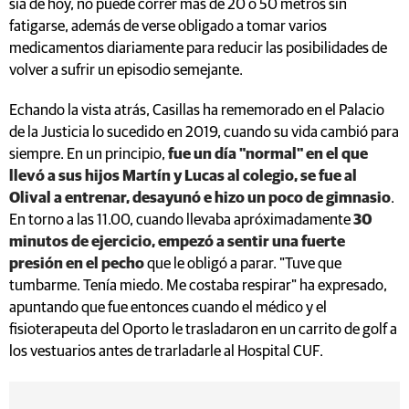
sía de hoy, no puede correr más de 20 o 50 metros sin
fatigarse, además de verse obligado a tomar varios
medicamentos diariamente para reducir las posibilidades de
volver a sufrir un episodio semejante.
Echando la vista atrás, Casillas ha rememorado en el Palacio
de la Justicia lo sucedido en 2019, cuando su vida cambió para
siempre. En un principio,
fue un día "normal" en el que
llevó a sus hijos Martín y Lucas al colegio, se fue al
Olival a entrenar, desayunó e hizo un poco de gimnasio
.
En torno a las 11.00, cuando llevaba apróximadamente
30
minutos de ejercicio, empezó a sentir una fuerte
presión en el pecho
que le obligó a parar. "Tuve que
tumbarme. Tenía miedo. Me costaba respirar" ha expresado,
apuntando que fue entonces cuando el médico y el
fisioterapeuta del Oporto le trasladaron en un carrito de golf a
los vestuarios antes de trarladarle al Hospital CUF.