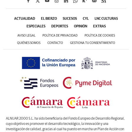
ACTUALIDAD
EL BIERZO
SUCESOS
CYL
LNC CULTURAS
ESPECIALES
DEPORTES
OPINIÓN
EXTRAS
AVISO LEGAL
POLÍTICA DE PRIVACIDAD
POLÍTICA DE COOKIES
QUIÉNES SOMOS
CONTACTO
GESTIONA TU CONSENTIMIENTO
ALNUAR 2000 S.L. ha sido beneficiaria del Fondo Europeo de Desarrollo Regional,
cuyo objetivo es promover el desarrollo tecnológico, la innovación y una
investigación de calidad, gracias al cual ha puesto en marcha un Plan de Acción con