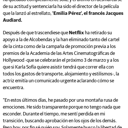
de su actitud y sentenciarla ha sido el director de la película
que la lanzó al estrellato,
'Emilia Pérez', el francés Jacques
Audiard.
Después de que trascendiese que
Netflix
ha retirado su
apoyo a la de Alcobendas y la han eliminado tanto del cartel
de la cinta como de la campaña de promoción previa a los
premios de la Academia de las Artes Cinematográficas de
Hollywood -que se celebrarán el próximo 3 de marzo y a los
que si Karla Sofía quiere asistir tendrá que correr ella con
todos los gastos de transporte, alojamiento y estilismos-, la
actriz emitía un comunicado urgente aclarando cómo se
encuentra.
"En estos últimos días, he pasado por una montaña rusa de
emociones. He sido transparente porque no tengo nada que
esconder. Durante el tiempo, me sentí perdida en mi
transición, buscando aprobación en los ojos de los demás.
Pero hoy, por fin sé quién soy. Solamente busco la libertad de