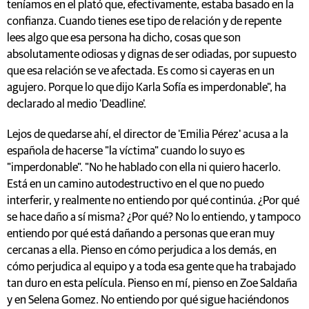
teníamos en el plató que, efectivamente, estaba basado en la
confianza. Cuando tienes ese tipo de relación y de repente
lees algo que esa persona ha dicho, cosas que son
absolutamente odiosas y dignas de ser odiadas, por supuesto
que esa relación se ve afectada. Es como si cayeras en un
agujero. Porque lo que dijo Karla Sofía es imperdonable", ha
declarado al medio 'Deadline'.
Lejos de quedarse ahí, el director de 'Emilia Pérez' acusa a la
española de hacerse "la víctima" cuando lo suyo es
"imperdonable". "No he hablado con ella ni quiero hacerlo.
Está en un camino autodestructivo en el que no puedo
interferir, y realmente no entiendo por qué continúa. ¿Por qué
se hace daño a sí misma? ¿Por qué? No lo entiendo, y tampoco
entiendo por qué está dañando a personas que eran muy
cercanas a ella. Pienso en cómo perjudica a los demás, en
cómo perjudica al equipo y a toda esa gente que ha trabajado
tan duro en esta película. Pienso en mí, pienso en Zoe Saldaña
y en Selena Gomez. No entiendo por qué sigue haciéndonos