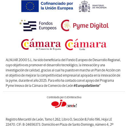
ALNUAR 2000 S.L. ha sido beneficiaria del Fondo Europeo de Desarrollo Regional,
cuyo objetivo es promover el desarrollo tecnológico, la innovación y una
investigación de calidad, gracias al cual ha puesto en marcha un Plan de Acción con
el objetivo de mejorar la competitividad empresarial apoyada en la innovación de
la pyme, durante el año 2025. Para ello ha contado con el apoyo del Programa
Pyme Innova de la Cámara de Comercio de León
#EuropaSeSiente”
Controlado por OJDinteractiva
Registro Mercantil de León, Tomo 1.262, Libro O, Sección 8,Folio 196, Hoja LE
22470. CIF: B-24656373. Domicilio en Plaza de Santo Domingo, número 4, 2º