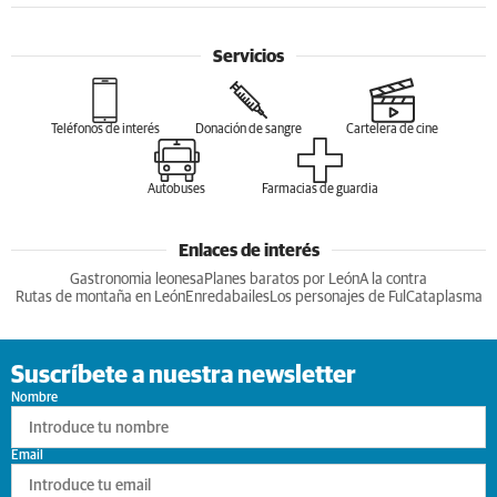
Servicios
Teléfonos de interés
Donación de sangre
Cartelera de cine
Autobuses
Farmacias de guardia
Enlaces de interés
Gastronomia leonesa
Planes baratos por León
A la contra
Rutas de montaña en León
Enredabailes
Los personajes de Ful
Cataplasma
Suscríbete a nuestra newsletter
Nombre
Email