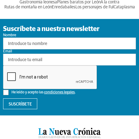
Gastronomia leonesa
Planes baratos por León
A la contra
Rutas de montaña en León
Enredabailes
Los personajes de Ful
Cataplasma
Suscríbete a nuestra newsletter
Nombre
Email
He leído y acepto las
condiciones legales
.
SUSCRÍBETE