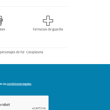
uses
Farmacias de guardia
personajes de Ful
Cataplasma
to las
condiciones legales
.