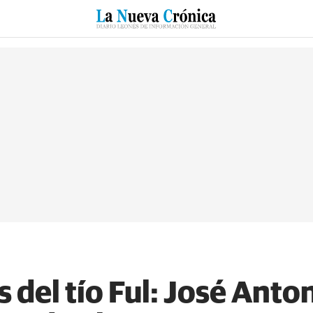
RZO
SUCESOS
CULTURAS
ESPECIALES
DEPORTES
s del tío Ful: José Ant