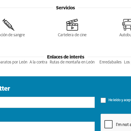
Servicios
ción de sangre
Cartelera de cine
Autob
Enlaces de interés
baratos por León
A la contra
Rutas de montaña en León
Enredabailes
Los 
tter
He leído y acep