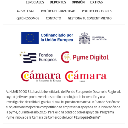
ESPECIALES
DEPORTES
OPINIÓN
EXTRAS
AVISO LEGAL
POLÍTICA DE PRIVACIDAD
POLÍTICA DE COOKIES
QUIÉNES SOMOS
CONTACTO
GESTIONA TU CONSENTIMIENTO
ALNUAR 2000 S.L. ha sido beneficiaria del Fondo Europeo de Desarrollo Regional,
cuyo objetivo es promover el desarrollo tecnológico, la innovación y una
investigación de calidad, gracias al cual ha puesto en marcha un Plan de Acción con
el objetivo de mejorar la competitividad empresarial apoyada en la innovación de
la pyme, durante el año 2025. Para ello ha contado con el apoyo del Programa
Pyme Innova de la Cámara de Comercio de León
#EuropaSeSiente”