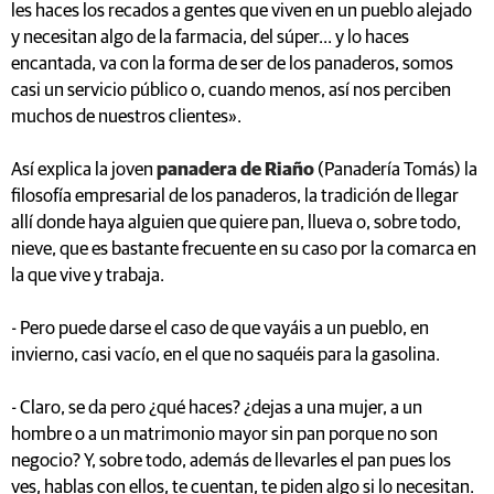
les haces los recados a gentes que viven en un pueblo alejado
y necesitan algo de la farmacia, del súper... y lo haces
encantada, va con la forma de ser de los panaderos, somos
casi un servicio público o, cuando menos, así nos perciben
muchos de nuestros clientes».
Así explica la joven
panadera de Riaño
(Panadería Tomás) la
filosofía empresarial de los panaderos, la tradición de llegar
allí donde haya alguien que quiere pan, llueva o, sobre todo,
nieve, que es bastante frecuente en su caso por la comarca en
la que vive y trabaja.
- Pero puede darse el caso de que vayáis a un pueblo, en
invierno, casi vacío, en el que no saquéis para la gasolina.
- Claro, se da pero ¿qué haces? ¿dejas a una mujer, a un
hombre o a un matrimonio mayor sin pan porque no son
negocio? Y, sobre todo, además de llevarles el pan pues los
ves, hablas con ellos, te cuentan, te piden algo si lo necesitan.