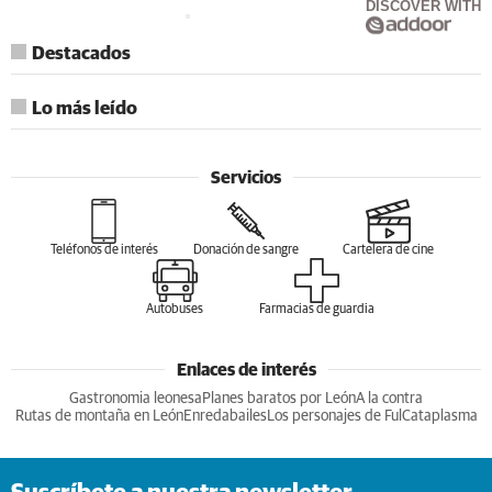
DISCOVER WITH
Destacados
Lo más leído
Servicios
Teléfonos de interés
Donación de sangre
Cartelera de cine
Autobuses
Farmacias de guardia
Enlaces de interés
Gastronomia leonesa
Planes baratos por León
A la contra
Rutas de montaña en León
Enredabailes
Los personajes de Ful
Cataplasma