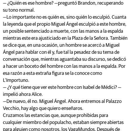
— ¿Quién es ese hombre? —preguntó Brandon, recuperando
su tono normal.
—Lo importante no es quién es, sino quién lo esculpió. Cuanta
la leyenda que el propio Miguel Ángel esculpió a este hombre,
un posible sentenciado a muerte, con las manos a la espalda
mientras este era ajusticiado en la Plaza de la Señora. También
se dice que, en una ocasión, un hombre se acercó a Miguel
Ángel para hablar con él y, fue tal la pesadez de su tema de
conversación que, mientras aguantaba su discurso, se dedicó
a hacer un boceto del hombre con las manos a la espalda. Por
esa razón a esta extraña figura se la conoce como
L’Importuno.
— ¿Y qué tiene que ver este hombre con Isabel de Médici? —
impelió ahora Alice.
—De nuevo, él no. Miguel Ángel. Ahora entremos al Palazzo
Vecchio, hay algo que quiero enseñaros.
Cruzamos las estancias que, aunque prohibidas para
cualquier miembro del populacho, estaban siempre abiertas
para alguien como nosotros, los VagaMundos. Después de