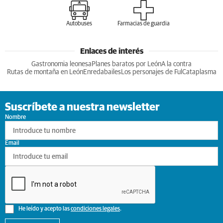
Autobuses
Farmacias de guardia
Enlaces de interés
Gastronomia leonesa
Planes baratos por León
A la contra
Rutas de montaña en León
Enredabailes
Los personajes de Ful
Cataplasma
Suscríbete a nuestra newsletter
Nombre
Email
He leído y acepto las
condiciones legales
.