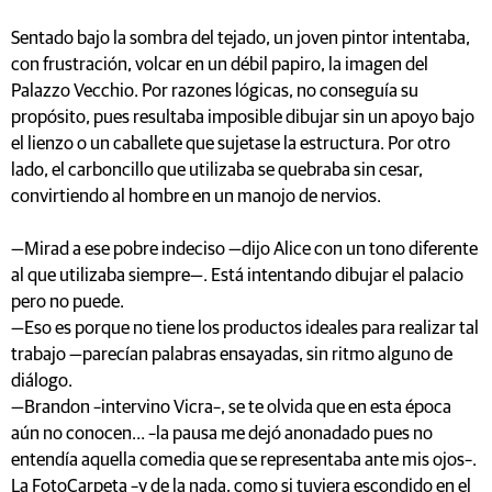
Sentado bajo la sombra del tejado, un joven pintor intentaba,
con frustración, volcar en un débil papiro, la imagen del
Palazzo Vecchio. Por razones lógicas, no conseguía su
propósito, pues resultaba imposible dibujar sin un apoyo bajo
el lienzo o un caballete que sujetase la estructura. Por otro
lado, el carboncillo que utilizaba se quebraba sin cesar,
convirtiendo al hombre en un manojo de nervios.
—Mirad a ese pobre indeciso —dijo Alice con un tono diferente
al que utilizaba siempre—. Está intentando dibujar el palacio
pero no puede.
—Eso es porque no tiene los productos ideales para realizar tal
trabajo —parecían palabras ensayadas, sin ritmo alguno de
diálogo.
—Brandon –intervino Vicra–, se te olvida que en esta época
aún no conocen… –la pausa me dejó anonadado pues no
entendía aquella comedia que se representaba ante mis ojos–.
La FotoCarpeta –y de la nada, como si tuviera escondido en el