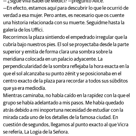
— ¿Sigue viva Isabel de Médici? —preguntó Alice.
—En efecto, estamos aquí para descubrir lo que le ocurrió de
verdad a esa mujer. Pero antes, es necesario que os cuente
una historia relacionada con su muerte. Seguidme hasta la
galería de los Uffici.
Recorrimos la plaza sintiendo el empedrado irregular que la
cubría bajo nuestros pies. El sol se proyectaba desde la parte
superior y emitía de forma clara una sombra sobre la
meridiana colocada en un palacio adyacente. La
perpendicularidad de la sombra reflejaba la hora exacta en la
que el sol alcanzaba su punto zénit y se posicionaba en el
centro exacto de la plaza para recordar a todos sus súbditos
que ya era mediodía.
Mientras caminaba, no había caído en la rapidez con la que el
grupo se había adelantado a mis pasos. Me había quedado
atrás debido a mi inoportuna necesidad de estudiar con la
mirada cada uno de los detalles de la famosa ciudad. En
cuestión de segundos, llegamos al punto exacto al que Vicra
se refería, La Logia de la Señora.