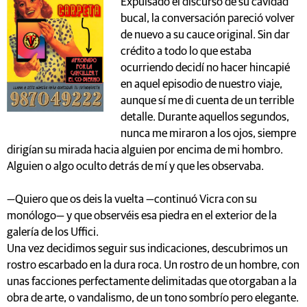
Expulsado el discurso de su cavidad
bucal, la conversación pareció volver
de nuevo a su cauce original. Sin dar
crédito a todo lo que estaba
ocurriendo decidí no hacer hincapié
en aquel episodio de nuestro viaje,
aunque sí me di cuenta de un terrible
detalle. Durante aquellos segundos,
nunca me miraron a los ojos, siempre
dirigían su mirada hacia alguien por encima de mi hombro.
Alguien o algo oculto detrás de mí y que les observaba.
—Quiero que os deis la vuelta —continuó Vicra con su
monólogo— y que observéis esa piedra en el exterior de la
galería de los Uffici.
Una vez decidimos seguir sus indicaciones, descubrimos un
rostro escarbado en la dura roca. Un rostro de un hombre, con
unas facciones perfectamente delimitadas que otorgaban a la
obra de arte, o vandalismo, de un tono sombrío pero elegante.