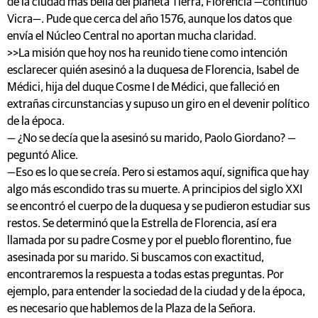
de la ciudad más bella del planeta Tierra, Florencia —continuó
Vicra—. Pude que cerca del año 1576, aunque los datos que
envía el Núcleo Central no aportan mucha claridad.
>>La misión que hoy nos ha reunido tiene como intención
esclarecer quién asesinó a la duquesa de Florencia, Isabel de
Médici, hija del duque Cosme I de Médici, que falleció en
extrañas circunstancias y supuso un giro en el devenir político
de la época.
— ¿No se decía que la asesinó su marido, Paolo Giordano? —
peguntó Alice.
—Eso es lo que se creía. Pero si estamos aquí, significa que hay
algo más escondido tras su muerte. A principios del siglo XXI
se encontró el cuerpo de la duquesa y se pudieron estudiar sus
restos. Se determinó que la Estrella de Florencia, así era
llamada por su padre Cosme y por el pueblo florentino, fue
asesinada por su marido. Si buscamos con exactitud,
encontraremos la respuesta a todas estas preguntas. Por
ejemplo, para entender la sociedad de la ciudad y de la época,
es necesario que hablemos de la Plaza de la Señora.