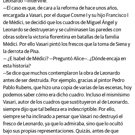
Leonardo —intervine.
—El caso es que, de cara a la reforma de hace unos años,
encargada a Vasari, por el duque Cosme I y su hijo Francisco I
de Médici, se decidió que los cuadros de Miguel Ángel y
Leonardo se destruyeran y se culminasen las paredes con
obras sobre la victoria florentina en batallas de la familia
Médici. Por ello Vasari pintó los frescos que la toma de Siena y
la derrota de Pisa.
— ¿E Isabel de Médici? —Preguntó Alice—. ¿Dónde encaja en
esta historia?
—Se dice que muchos contemplaron la obra de Leonardo
antes de ser destruida. Por ejemplo, gracias al pintor Pedro
Pablo Rubens, que hizo una copia de varias de las escenas, hoy
podemos saber cómo era dicho cuadro. Incluso el mismísimo
Vasari, autor de los cuadros que sustituyeron al de Leonardo,
siempre dijo que tal belleza era indescriptible. Por ello,
siempre se ha inclinado a pensar que Vasari no destruyó el
fresco de Leonardo, ya que lo admiraba, sino que lo ocultó
bajo sus propias representaciones. Quizás, antes de que