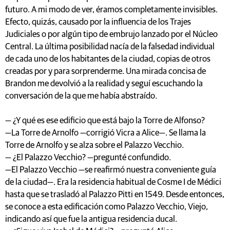
futuro. A mi modo de ver, éramos completamente invisibles.
Efecto, quizás, causado por la influencia de los Trajes
Judiciales o por algún tipo de embrujo lanzado por el Núcleo
Central. La última posibilidad nacía de la falsedad individual
de cada uno de los habitantes de la ciudad, copias de otros
creadas por y para sorprenderme. Una mirada concisa de
Brandon me devolvió a la realidad y seguí escuchando la
conversación de la que me había abstraído.
— ¿Y qué es ese edificio que está bajo la Torre de Alfonso?
—La Torre de Arnolfo —corrigió Vicra a Alice—. Se llama la
Torre de Arnolfo y se alza sobre el Palazzo Vecchio.
— ¿El Palazzo Vecchio? —pregunté confundido.
—El Palazzo Vecchio —se reafirmó nuestra conveniente guía
de la ciudad—. Era la residencia habitual de Cosme I de Médici
hasta que se trasladó al Palazzo Pitti en 1549. Desde entonces,
se conoce a esta edificación como Palazzo Vecchio, Viejo,
indicando así que fue la antigua residencia ducal.