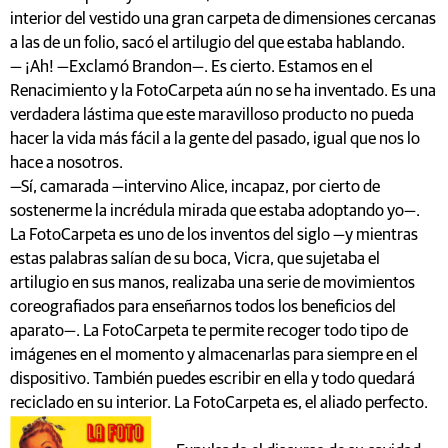
interior del vestido una gran carpeta de dimensiones cercanas
a las de un folio, sacó el artilugio del que estaba hablando.
— ¡Ah! —Exclamó Brandon—. Es cierto. Estamos en el
Renacimiento y la FotoCarpeta aún no se ha inventado. Es una
verdadera lástima que este maravilloso producto no pueda
hacer la vida más fácil a la gente del pasado, igual que nos lo
hace a nosotros.
—Sí, camarada —intervino Alice, incapaz, por cierto de
sostenerme la incrédula mirada que estaba adoptando yo—.
La FotoCarpeta es uno de los inventos del siglo —y mientras
estas palabras salían de su boca, Vicra, que sujetaba el
artilugio en sus manos, realizaba una serie de movimientos
coreografiados para enseñarnos todos los beneficios del
aparato—. La FotoCarpeta te permite recoger todo tipo de
imágenes en el momento y almacenarlas para siempre en el
dispositivo. También puedes escribir en ella y todo quedará
reciclado en su interior. La FotoCarpeta es, el aliado perfecto.