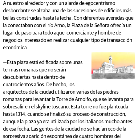
A nuestro alrededor y con un alarde de egocentrismo
desbordante se alzaba una de las sucesiones de edificios más
bellas construidas hasta la fecha. Con diferentes avenidas que
la conectaban con el río Arno, la Plaza de la Señora ofrecía un
lugar de paso para todo aquel comerciante y hombre de
negocios interesado en realizar cualquier tipo de transacción
económica.
—Esta plaza está edificada sobre unas
termas romanas que no serán
descubiertas hasta dentro de
cuatrocientos años. De hecho, los
arquitectos de la ciudad utilizaron varias de las piedras
romanas para levantar la Torre de Arnolfo, que se levanta para
sobresalir en el skyline toscano. Esta torre no fue planteada
hasta 1314, cuando se finalizó su proceso de construcción,
aunque la plaza ya era utilizada por los italianos mucho antes
de esa fecha. Las gentes de la ciudad no se hacían eco de la
sorpresiva aparición espontánea de cuatro hombres del