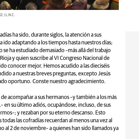
2. | L.N.C.
adías ha sido, durante siglos, la atención a sus
a ido adaptando a los tiempos hasta nuestros días;
 se ha estudiado demasiado –más allá del trabajo
Rioja y quien suscribe al VI Congreso Nacional de
ido conocer mejor. Hemos acudido a las dieciséis
ondido a nuestras breves preguntas, excepto Jesús
ado oportuno. Conste nuestro agradecimiento.
an de acompañar a sus hermanos –y también a los más
– en su último adiós, ocupándose, incluso, de sus
fermos–; y rezaban por su eterno descanso. Esto
 todas las cofradías recuerdan al menos una vez al
no al 2 de noviembre– a quienes han sido llamados ya