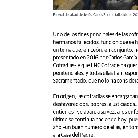
Funeral del abad de Jesús, Carlos Rueda, fallecido en 201
Uno de los fines principales de las cofr
hermanos fallecidos, función que se h
un tema que, en León, en conjunto, no
presentado en 2016 por Carlos García 
Cofradías– y que LNC Cofrade ha quer
penitenciales, y todas ellas han resp
Sacramentado, que no lo ha consider
En origen, las cofradías se encargab
desfavorecidos: pobres, ajusticiados…
entierros –velaban, a su vez, a los en
último se continúa haciendo hoy, pues
año –un buen número de ellas, en tor
a la Casa del Padre.