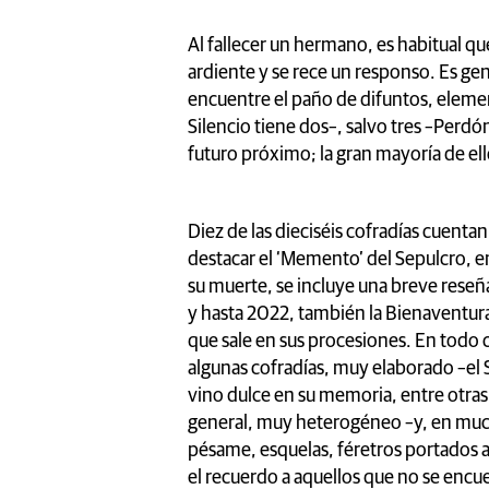
Al fallecer un hermano, es habitual que
ardiente y se rece un responso. Es gen
encuentre el paño de difuntos, elemen
Silencio tiene dos–, salvo tres –Perd
futuro próximo; la gran mayoría de ell
Diez de las dieciséis cofradías cuenta
destacar el ‘Memento’ del Sepulcro, en
su muerte, se incluye una breve reseña
y hasta 2022, también la Bienaventu
que sale en sus procesiones. En todo c
algunas cofradías, muy elaborado –el S
vino dulce en su memoria, entre otras 
general, muy heterogéneo –y, en mucha
pésame, esquelas, féretros portados
el recuerdo a aquellos que no se encu