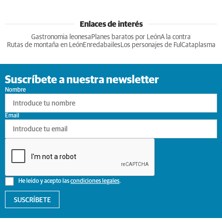
Enlaces de interés
Gastronomia leonesa
Planes baratos por León
A la contra
Rutas de montaña en León
Enredabailes
Los personajes de Ful
Cataplasma
Suscríbete a nuestra newsletter
Nombre
Email
He leído y acepto las
condiciones legales
.
SUSCRÍBETE