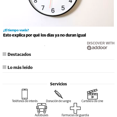
¿El tiempo vuela?
Esto explica por qué los días ya no duran igual
DISCOVER WITH
Destacados
Lo más leído
Servicios
Teléfonos de interés
Donación de sangre
Cartelera de cine
Autobuses
Farmacias de guardia