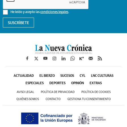
He leído y acepto las
condiciones legales
.
SUSCRÍBETE
ACTUALIDAD
EL BIERZO
SUCESOS
CYL
LNC CULTURAS
ESPECIALES
DEPORTES
OPINIÓN
EXTRAS
AVISO LEGAL
POLÍTICA DE PRIVACIDAD
POLÍTICA DE COOKIES
QUIÉNES SOMOS
CONTACTO
GESTIONA TU CONSENTIMIENTO