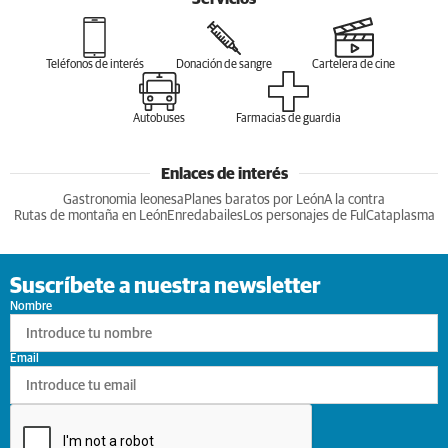
Teléfonos de interés
Donación de sangre
Cartelera de cine
Autobuses
Farmacias de guardia
Enlaces de interés
Gastronomia leonesa
Planes baratos por León
A la contra
Rutas de montaña en León
Enredabailes
Los personajes de Ful
Cataplasma
Suscríbete a nuestra newsletter
Nombre
Email