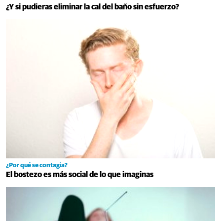
¿Y si pudieras eliminar la cal del baño sin esfuerzo?
¿Por qué se contagia?
El bostezo es más social de lo que imaginas