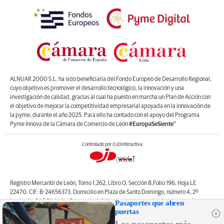
ALNUAR 2000 S.L. ha sido beneficiaria del Fondo Europeo de Desarrollo Regional,
cuyo objetivo es promover el desarrollo tecnológico, la innovación y una
investigación de calidad, gracias al cual ha puesto en marcha un Plan de Acción con
el objetivo de mejorar la competitividad empresarial apoyada en la innovación de
la pyme, durante el año 2025. Para ello ha contado con el apoyo del Programa
Pyme Innova de la Cámara de Comercio de León
#EuropaSeSiente”
Controlado por OJDinteractiva
Registro Mercantil de León, Tomo 1.262, Libro O, Sección 8,Folio 196, Hoja LE
22470. CIF: B-24656373. Domicilio en Plaza de Santo Domingo, número 4, 2º
izquierda, 24001, León. Correo electrónico de contacto: web@lanuevacronica.com.
Pasaportes que abren
puertas
Copyright © ALNUAR 2000 S.L. (LA NUEVA CRÓNICA). Incluye contenidos de la
empresa, de empresas del grupo o de terceros.
Los pasaportes más