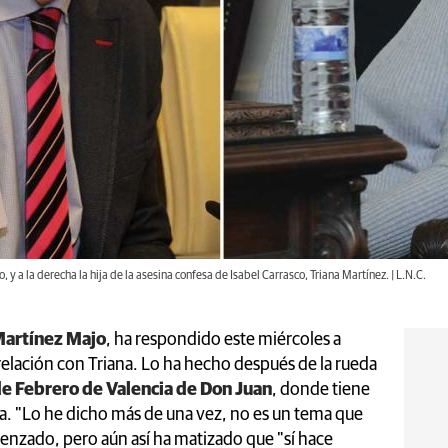
 y a la derecha la hija de la asesina confesa de Isabel Carrasco, Triana Martínez. | L.N.C.
Martínez Majo
, ha respondido este miércoles a
relación con Triana. Lo ha hecho después de la rueda
de Febrero de Valencia de Don Juan
, donde tiene
da. "Lo he dicho más de una vez, no es un tema que
menzado, pero aún así ha matizado que "sí hace