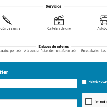
Servicios
ción de sangre
Cartelera de cine
Autob
Enlaces de interés
baratos por León
A la contra
Rutas de montaña en León
Enredabailes
Los 
tter
He leído y acep