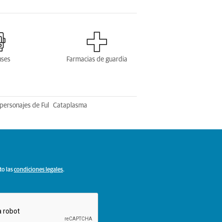
uses
Farmacias de guardia
personajes de Ful
Cataplasma
to las
condiciones legales
.