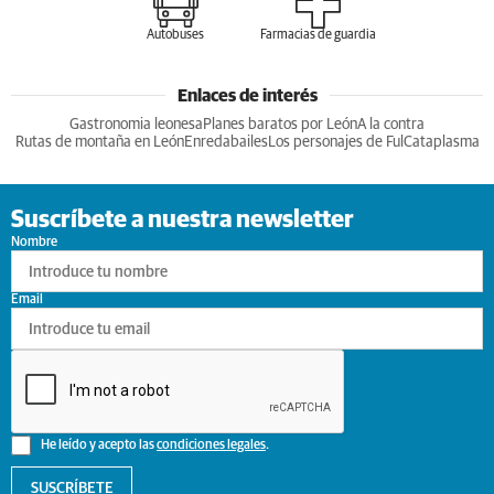
Autobuses
Farmacias de guardia
Enlaces de interés
Gastronomia leonesa
Planes baratos por León
A la contra
Rutas de montaña en León
Enredabailes
Los personajes de Ful
Cataplasma
Suscríbete a nuestra newsletter
Nombre
Email
He leído y acepto las
condiciones legales
.
SUSCRÍBETE