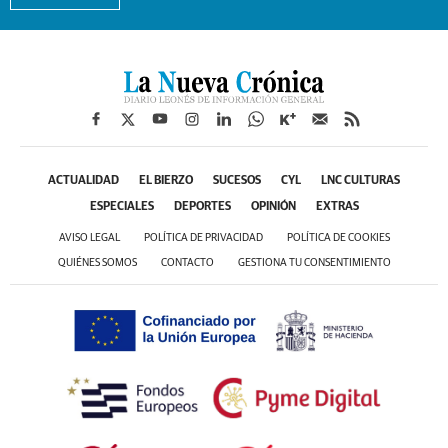
ACTUALIDAD
EL BIERZO
SUCESOS
CYL
LNC CULTURAS
ESPECIALES
DEPORTES
OPINIÓN
EXTRAS
AVISO LEGAL
POLÍTICA DE PRIVACIDAD
POLÍTICA DE COOKIES
QUIÉNES SOMOS
CONTACTO
GESTIONA TU CONSENTIMIENTO