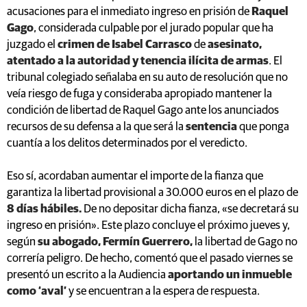
acusaciones para el inmediato ingreso en prisión de
Raquel
Gago
, considerada culpable por el jurado popular que ha
juzgado el
crimen de Isabel Carrasco
de
asesinato,
atentado a la autoridad y tenencia ilícita de armas
. El
tribunal colegiado señalaba en su auto de resolución que no
veía riesgo de fuga y consideraba apropiado mantener la
condición de libertad de Raquel Gago ante los anunciados
recursos de su defensa a la que será la
sentencia
que ponga
cuantía a los delitos determinados por el veredicto.
Eso sí, acordaban aumentar el importe de la fianza que
garantiza la libertad provisional a 30.000 euros en el plazo de
8 días hábiles.
De no depositar dicha fianza, «se decretará su
ingreso en prisión». Este plazo concluye el próximo jueves y,
según
su abogado, Fermín Guerrero,
la libertad de Gago no
correría peligro. De hecho, comentó que el pasado viernes se
presentó un escrito a la Audiencia
aportando un inmueble
como ‘aval’
y se encuentran a la espera de respuesta.