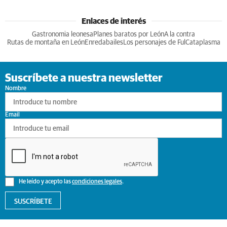
Enlaces de interés
Gastronomia leonesa
Planes baratos por León
A la contra
Rutas de montaña en León
Enredabailes
Los personajes de Ful
Cataplasma
Suscríbete a nuestra newsletter
Nombre
Email
He leído y acepto las
condiciones legales
.
SUSCRÍBETE