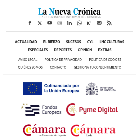
ACTUALIDAD
EL BIERZO
SUCESOS
CYL
LNC CULTURAS
ESPECIALES
DEPORTES
OPINIÓN
EXTRAS
AVISO LEGAL
POLÍTICA DE PRIVACIDAD
POLÍTICA DE COOKIES
QUIÉNES SOMOS
CONTACTO
GESTIONA TU CONSENTIMIENTO