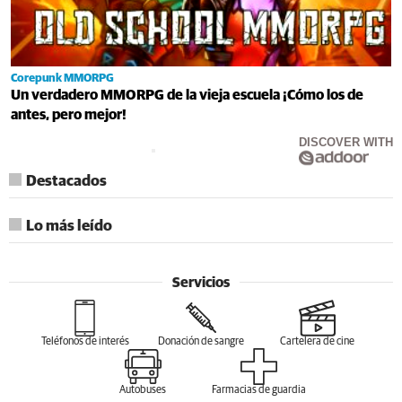
Corepunk MMORPG
Un verdadero MMORPG de la vieja escuela ¡Cómo los de
antes, pero mejor!
DISCOVER WITH
Destacados
Lo más leído
Servicios
Teléfonos de interés
Donación de sangre
Cartelera de cine
Autobuses
Farmacias de guardia