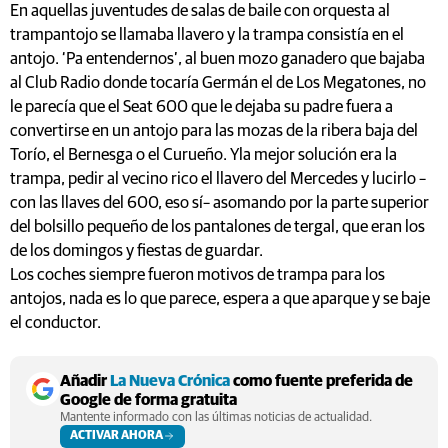
En aquellas juventudes de salas de baile con orquesta al
trampantojo se llamaba llavero y la trampa consistía en el
antojo. ‘Pa entendernos’, al buen mozo ganadero que bajaba
al Club Radio donde tocaría Germán el de Los Megatones, no
le parecía que el Seat 600 que le dejaba su padre fuera a
convertirse en un antojo para las mozas de la ribera baja del
Torío, el Bernesga o el Curueño. Yla mejor solución era la
trampa, pedir al vecino rico el llavero del Mercedes y lucirlo –
con las llaves del 600, eso sí– asomando por la parte superior
del bolsillo pequeño de los pantalones de tergal, que eran los
de los domingos y fiestas de guardar.
Los coches siempre fueron motivos de trampa para los
antojos, nada es lo que parece, espera a que aparque y se baje
el conductor.
Añadir
La Nueva Crónica
como fuente preferida de
Google de forma gratuita
Mantente informado con las últimas noticias de actualidad.
ACTIVAR AHORA