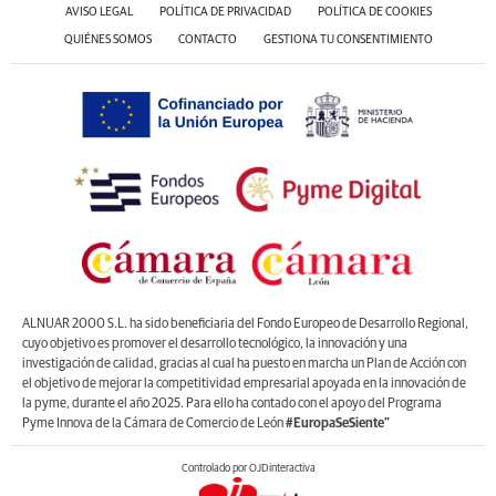
AVISO LEGAL
POLÍTICA DE PRIVACIDAD
POLÍTICA DE COOKIES
QUIÉNES SOMOS
CONTACTO
GESTIONA TU CONSENTIMIENTO
ALNUAR 2000 S.L. ha sido beneficiaria del Fondo Europeo de Desarrollo Regional,
cuyo objetivo es promover el desarrollo tecnológico, la innovación y una
investigación de calidad, gracias al cual ha puesto en marcha un Plan de Acción con
el objetivo de mejorar la competitividad empresarial apoyada en la innovación de
la pyme, durante el año 2025. Para ello ha contado con el apoyo del Programa
Pyme Innova de la Cámara de Comercio de León
#EuropaSeSiente”
Controlado por OJDinteractiva