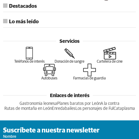
Destacados
Lo más leído
Servicios
Teléfonos de interés
Donación de sangre
Cartelera de cine
Autobuses
Farmacias de guardia
Enlaces de interés
Gastronomia leonesa
Planes baratos por León
A la contra
Rutas de montaña en León
Enredabailes
Los personajes de Ful
Cataplasma
Suscríbete a nuestra newsletter
Nombre