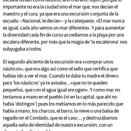
escuela tenían como destino, año tras año, Gijón, porque lo
importante no era la ciudad sino el mar que, nos decían el
maestro y el cura, ya que era una excursión conjunta de la
escuela —Nacional, le decían— y la catequesis: «El mar nunca
es igual, cada año vemos un mar diferente». Y para aumentar
la diversidad cada fin de curso accedíamos a la playa por una
escalera diferente, por más que la magia de ‘la escalerona’ nos
subyugaba a todos.
El segundo aliciente de la excursión era «comprar unos
náuticos», que era algo así como el sello que certifica que
habías ido a ver el mar. Cuando te daba tu madre el dinero
para ‘los náuticos’ ya te avisaba... «que no te queden
pequeños, que con el agua igual encogen». Y como mar no
teníamos a mano en el pueblo (ni en la capital, que ahí no
había ‘distingos’) pues los metíamos en lo más parecido que
había a mano, los charcos, el barro, la nieve o una balsa de
regadío en el Condado, que es el caso ... y destrozábamos
aquella seña de identidad de nuestra excursión, con un