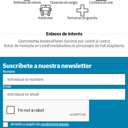
Teléfonos de interés
Donación de sangre
Cartelera de cine
Autobuses
Farmacias de guardia
Enlaces de interés
Gastronomia leonesa
Planes baratos por León
A la contra
Rutas de montaña en León
Enredabailes
Los personajes de Ful
Cataplasma
Suscríbete a nuestra newsletter
Nombre
Email
He leído y acepto las
condiciones legales
.