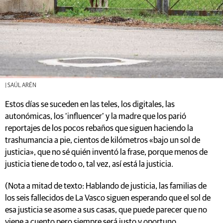
| SAÚL ARÉN
Estos días se suceden en las teles, los digitales, las
autonómicas, los ‘influencer’ y la madre que los parió
reportajes de los pocos rebaños que siguen haciendo la
trashumancia a pie, cientos de kilómetros «bajo un sol de
justicia», que no sé quién inventó la frase, porque menos de
justicia tiene de todo o, tal vez, así está la justicia.
(Nota a mitad de texto: Hablando de justicia, las familias de
los seis fallecidos de La Vasco siguen esperando que el sol de
esa justicia se asome a sus casas, que puede parecer que no
viene a cuento pero siempre será justo y oportuno