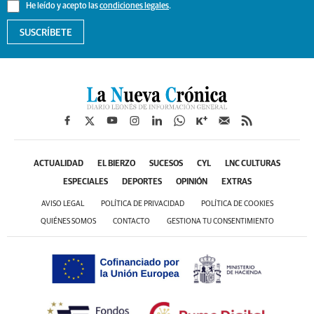
He leído y acepto las
condiciones legales
.
SUSCRÍBETE
ACTUALIDAD
EL BIERZO
SUCESOS
CYL
LNC CULTURAS
ESPECIALES
DEPORTES
OPINIÓN
EXTRAS
AVISO LEGAL
POLÍTICA DE PRIVACIDAD
POLÍTICA DE COOKIES
QUIÉNES SOMOS
CONTACTO
GESTIONA TU CONSENTIMIENTO