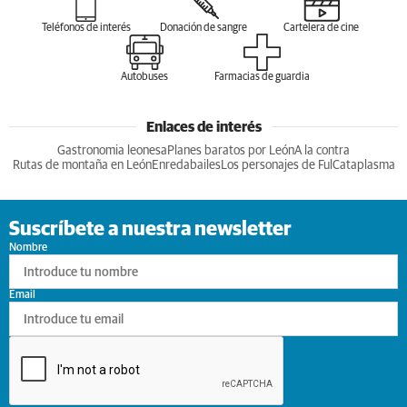
Teléfonos de interés
Donación de sangre
Cartelera de cine
Autobuses
Farmacias de guardia
Enlaces de interés
Gastronomia leonesa
Planes baratos por León
A la contra
Rutas de montaña en León
Enredabailes
Los personajes de Ful
Cataplasma
Suscríbete a nuestra newsletter
Nombre
Email