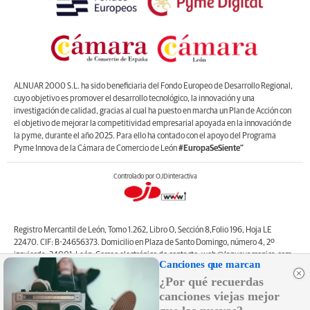
ALNUAR 2000 S.L. ha sido beneficiaria del Fondo Europeo de Desarrollo Regional,
cuyo objetivo es promover el desarrollo tecnológico, la innovación y una
investigación de calidad, gracias al cual ha puesto en marcha un Plan de Acción con
el objetivo de mejorar la competitividad empresarial apoyada en la innovación de
la pyme, durante el año 2025. Para ello ha contado con el apoyo del Programa
Pyme Innova de la Cámara de Comercio de León
#EuropaSeSiente”
Controlado por OJDinteractiva
Registro Mercantil de León, Tomo 1.262, Libro O, Sección 8,Folio 196, Hoja LE
22470. CIF: B-24656373. Domicilio en Plaza de Santo Domingo, número 4, 2º
izquierda, 24001, León. Correo electrónico de contacto: web@lanuevacronica.com.
Canciones que marcan
Copyright © ALNUAR 2000 S.L. (LA NUEVA CRÓNICA). Incluye contenidos de la
¿Por qué recuerdas
empresa, de empresas del grupo o de terceros.
canciones viejas mejor