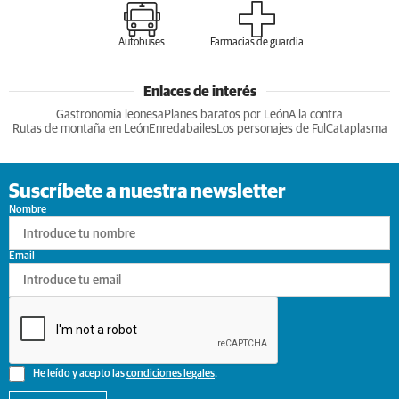
Autobuses
Farmacias de guardia
Enlaces de interés
Gastronomia leonesa
Planes baratos por León
A la contra
Rutas de montaña en León
Enredabailes
Los personajes de Ful
Cataplasma
Suscríbete a nuestra newsletter
Nombre
Email
He leído y acepto las
condiciones legales
.