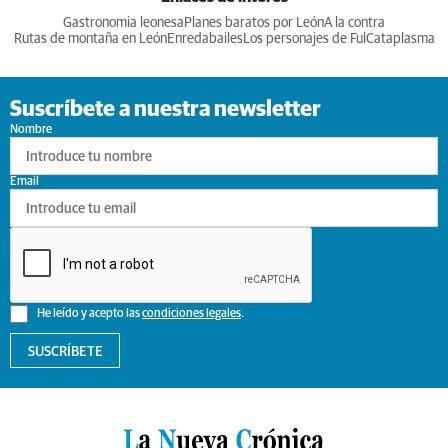
Gastronomia leonesa
Planes baratos por León
A la contra
Rutas de montaña en León
Enredabailes
Los personajes de Ful
Cataplasma
Suscríbete a nuestra newsletter
Nombre
Email
He leído y acepto las
condiciones legales
.
SUSCRÍBETE