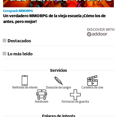
Corepunk MMORPG
Un verdadero MMORPG de la vieja escuela ¡Cómo los de
antes, pero mejor!
DISCOVER WITH
Destacados
Lo más leído
Servicios
Teléfonos de interés
Donación de sangre
Cartelera de cine
Autobuses
Farmacias de guardia
Enlaces de interés