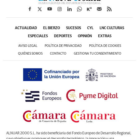
ACTUALIDAD
EL BIERZO
SUCESOS
CYL
LNC CULTURAS
ESPECIALES
DEPORTES
OPINIÓN
EXTRAS
AVISO LEGAL
POLÍTICA DE PRIVACIDAD
POLÍTICA DE COOKIES
QUIÉNES SOMOS
CONTACTO
GESTIONA TU CONSENTIMIENTO
ALNUAR 2000 S.L. ha sido beneficiaria del Fondo Europeo de Desarrollo Regional,
cuyo objetivo es promover el desarrollo tecnológico, la innovación y una