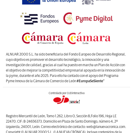
ALNUAR 2000 S.L. ha sido beneficiaria del Fondo Europeo de Desarrollo Regional,
cuyo objetivo es promover el desarrollo tecnológico, la innovación y una
investigación de calidad, gracias al cual ha puesto en marcha un Plan de Acción con
el objetivo de mejorar la competitividad empresarial apoyada en la innovación de
la pyme, durante el año 2025. Para ello ha contado con el apoyo del Programa
Pyme Innova de la Cámara de Comercio de León
#EuropaSeSiente”
Controlado por OJDinteractiva
Registro Mercantil de León, Tomo 1.262, Libro O, Sección 8,Folio 196, Hoja LE
22470. CIF: B-24656373. Domicilio en Plaza de Santo Domingo, número 4, 2º
izquierda, 24001, León. Correo electrónico de contacto: web@lanuevacronica.com.
Copyright © ALNUAR 2000 S.L. (LA NUEVA CRÓNICA). Incluye contenidos de la