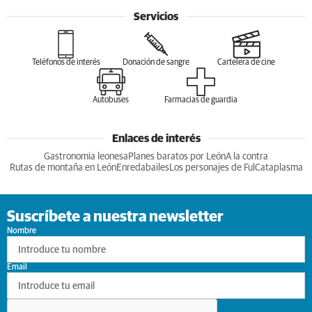
Servicios
Teléfonos de interés
Donación de sangre
Cartelera de cine
Autobuses
Farmacias de guardia
Enlaces de interés
Gastronomia leonesa
Planes baratos por León
A la contra
Rutas de montaña en León
Enredabailes
Los personajes de Ful
Cataplasma
Suscríbete a nuestra newsletter
Nombre
Email