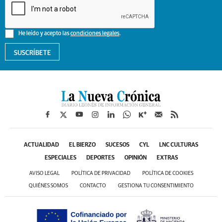
He leído y acepto las
condiciones legales
.
SUSCRÍBETE
ACTUALIDAD
EL BIERZO
SUCESOS
CYL
LNC CULTURAS
ESPECIALES
DEPORTES
OPINIÓN
EXTRAS
AVISO LEGAL
POLÍTICA DE PRIVACIDAD
POLÍTICA DE COOKIES
QUIÉNES SOMOS
CONTACTO
GESTIONA TU CONSENTIMIENTO